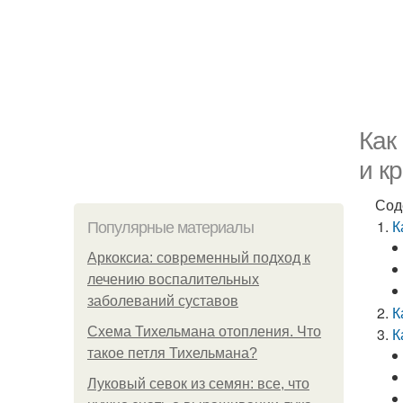
Как
и к
Сод
К
Популярные материалы
Аркоксиа: современный подход к
лечению воспалительных
заболеваний суставов
К
Схема Тихельмана отопления. Что
К
такое петля Тихельмана?
Луковый севок из семян: все, что