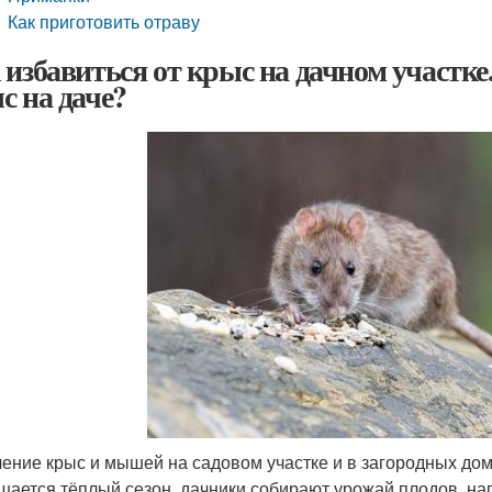
Как приготовить отраву
 избавиться от крыс на дачном участке
с на даче?
ение крыс и мышей на садовом участке и в загородных доми
шается тёплый сезон, дачники собирают урожай плодов, н