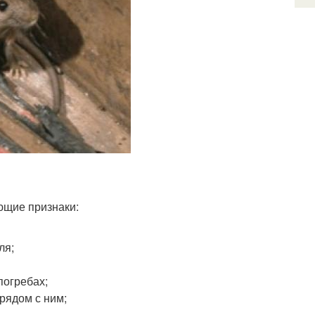
ющие признаки:
ля;
погребах;
рядом с ним;