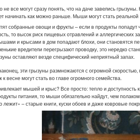
о не все могут сразу понять, что на даче завелись грызуны.
ет начинать как можно раньше. Мыши могут стать реальной 
тят собранные овощи и фрукты – если в продукты попадут 
сть, то высок риск пищевых отравлений и аллергических з
ышами и крысами в дом попадают блохи, они становятся п
енькие вредители перегрызают проводку, это нередко стан
зуны оставляют везде специфический неприятный запах.
 наконец, эти грызуны размножаются с огромной скоростью
 к весне могут стать во главе огромного семейства.
ривлекает мышей и крыс? Все просто: тепло и доступность 
родукты питания, то мыши обязательно найдут, чем полаком
о лежит» – старые книги, куски обоев и даже ковровые покр