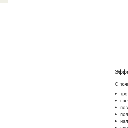
Эффе
О поя
тро
спе
пов
пол
нал
шор