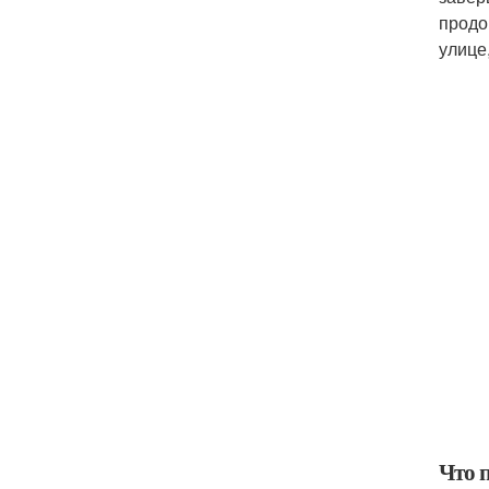
продо
улице
Что 