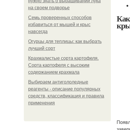
нужно знать о выращивании лука
на своем подворье
Как
Семь проверенных способов
кры
избавиться от мышей и крыс
навсегда
Огурцы для теплицы: как выбрать
лучший сорт
Крахмалистые сорта картофеля.
Сорта картофеля с высоким
содержанием крахмала
Выбираем антигололедные
реагенты - описание популярных
средств, классификация и правила
применения
Появл
завер