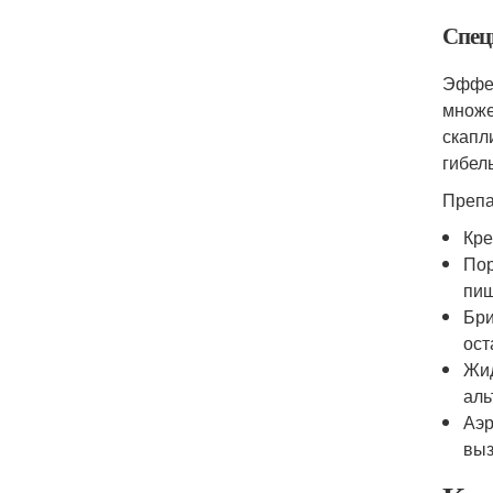
Спец
Эффек
множе
скапл
гибел
Препа
Кре
Пор
пищ
Бри
ост
Жид
аль
Аэр
выз