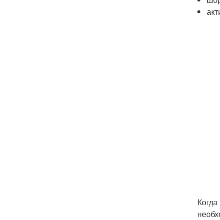
акт
Когда
необх