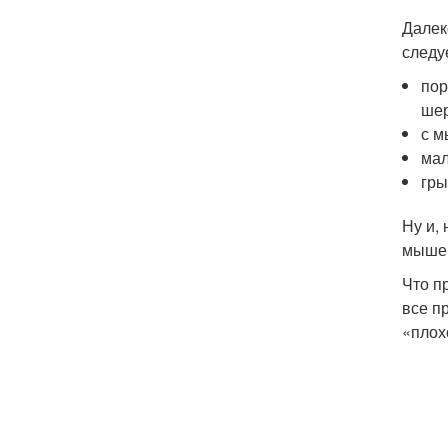
Далек
следу
пор
шер
с м
мал
гры
Ну и,
мышек
Что п
все п
«плох