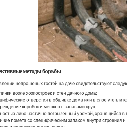
ктивные методы борьбы
влении непрошеных гостей на даче свидетельствуют следу
пинки возле хозпостроек и стен дачного дома;
цифические отверстия в обшивке дома или в слое утеплите
реждение коробок и мешков с запасами круп;
ностью либо частично погрызенный урожай, хранящийся в 
ичие помёта со специфическим запахом внутри строения и 
охи и попискивание по ночам;