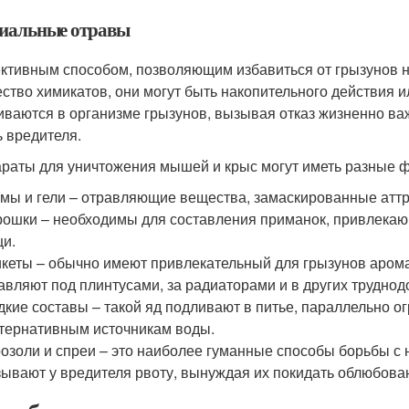
иальные отравы
тивным способом, позволяющим избавиться от грызунов на
ство химикатов, они могут быть накопительного действия
иваются в организме грызунов, вызывая отказ жизненно в
ь вредителя.
раты для уничтожения мышей и крыс могут иметь разные 
мы и гели – отравляющие вещества, замаскированные аттр
ошки – необходимы для составления приманок, привлекаю
и.
кеты – обычно имеют привлекательный для грызунов аромат
авляют под плинтусами, за радиаторами и в других труднод
кие составы – такой яд подливают в питье, параллельно о
тернативным источникам воды.
озоли и спреи – это наиболее гуманные способы борьбы с
ывают у вредителя рвоту, вынуждая их покидать облюбова