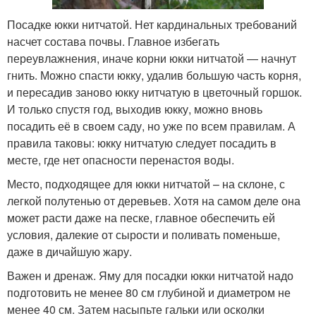
Посадке юкки нитчатой. Нет кардинальных требований
насчет состава почвы. Главное избегать
переувлажнения, иначе корни юкки нитчатой — начнут
гнить. Можно спасти юкку, удалив большую часть корня,
и пересадив заново юкку нитчатую в цветочный горшок.
И только спустя год, выходив юкку, можно вновь
посадить её в своем саду, но уже по всем правилам. А
правила таковы: юкку нитчатую следует посадить в
месте, где нет опасности перенастоя воды.
Место, подходящее для юкки нитчатой – на склоне, с
легкой полутенью от деревьев. Хотя на самом деле она
может расти даже на песке, главное обеспечить ей
условия, далекие от сырости и поливать поменьше,
даже в дичайшую жару.
Важен и дренаж. Яму для посадки юкки нитчатой надо
подготовить не менее 80 см глубиной и диаметром не
менее 40 см. Затем насыпьте гальки или осколки