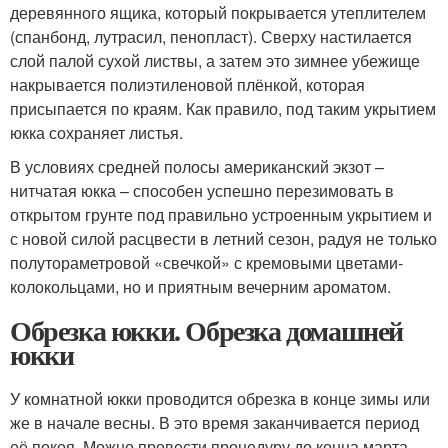
деревянного ящика, который покрывается утеплителем
(спанбонд, лутрасил, пенопласт). Сверху настилается
слой палой сухой листвы, а затем это зимнее убежище
накрывается полиэтиленовой плёнкой, которая
присыпается по краям. Как правило, под таким укрытием
юкка сохраняет листья.
В условиях средней полосы американский экзот –
нитчатая юкка – способен успешно перезимовать в
открытом грунте под правильно устроенным укрытием и
с новой силой расцвести в летний сезон, радуя не только
полутораметровой «свечкой» с кремовыми цветами-
колокольцами, но и приятным вечерним ароматом.
Обрезка юкки. Обрезка домашней
юкки
У комнатной юкки проводится обрезка в конце зимы или
же в начале весны. В это время заканчивается период
её покоя. Можно провести процедуру до конца марта,