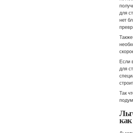
получ
для с
нет б
превр
Также
необх
скоро
Если 
для с
специ
строи
Так ч
подум
Льг
как