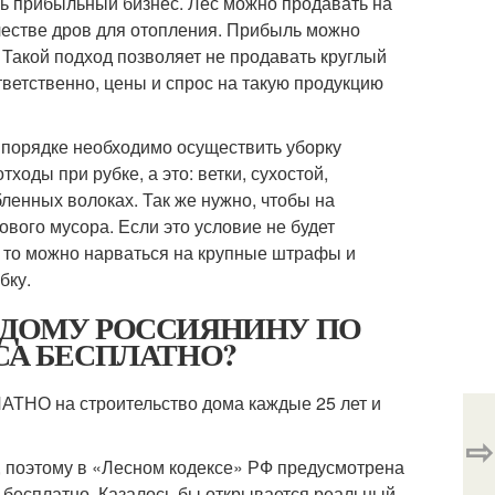
нь прибыльный бизнес. Лес можно продавать на
естве дров для отопления. Прибыль можно
 Такой подход позволяет не продавать круглый
тветственно, цены и спрос на такую продукцию
м порядке необходимо осуществить уборку
ходы при рубке, а это: ветки, сухостой,
ленных волоках. Так же нужно, чтобы на
ового мусора. Если это условие не будет
я, то можно нарваться на крупные штрафы и
бку.
 КАЖДОМУ РОССИЯНИНУ ПО
СА БЕСПЛАТНО?
АТНО на строительство дома каждые 25 лет и
⇨
о, поэтому в «Лесном кодексе» РФ предусмотрена
 бесплатно. Казалось бы открывается реальный