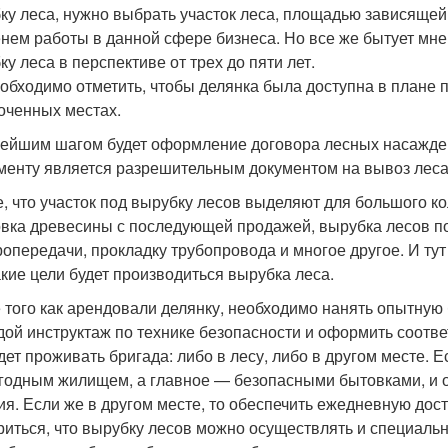
ку леса, нужно выбрать участок леса, площадью зависяще
нем работы в данной сфере бизнеса. Но все же бытует мнен
ку леса в перспективе от трех до пяти лет.
еобходимо отметить, чтобы делянка была доступна в плане 
оченных местах.
ейшим шагом будет оформление договора лесных насажден
менту является разрешительным документом на вывоз леса
е, что участок под вырубку лесов выделяют для большого кол
овка древесины с последующей продажей, вырубка лесов по
ропередачи, прокладку трубопровода и многое другое. И ту
акие цели будет производиться вырубка леса.
 того как арендовали делянку, необходимо нанять опытную 
дой инструктаж по технике безопасности и оформить соотв
удет проживать бригада: либо в лесу, либо в другом месте. 
годным жилищем, а главное — безопасными бытовками, и о
ия. Если же в другом месте, то обеспечить ежедневную доста
риться, что вырубку лесов можно осуществлять и специал