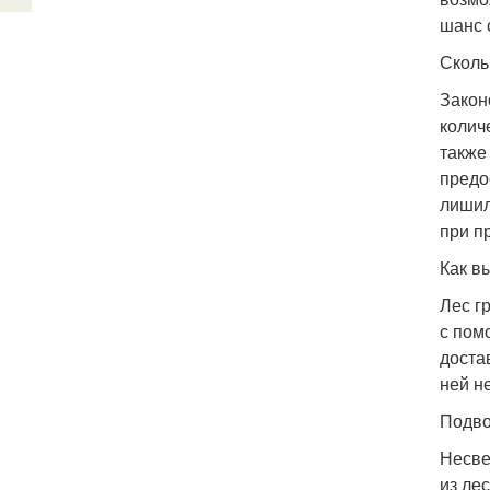
шанс 
Сколь
Закон
колич
также
предо
лишил
при п
Как в
Лес г
с пом
доста
ней н
Подво
Несве
из ле