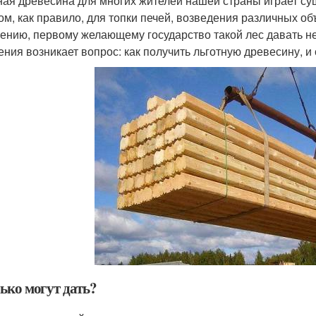
ная древесина для многих жителей нашей страны играет с
ом, как правило, для топки печей, возведения различных объ
ению, первому желающему государство такой лес давать не 
ения возникает вопрос: как получить льготную древесину, и
ько могут дать?