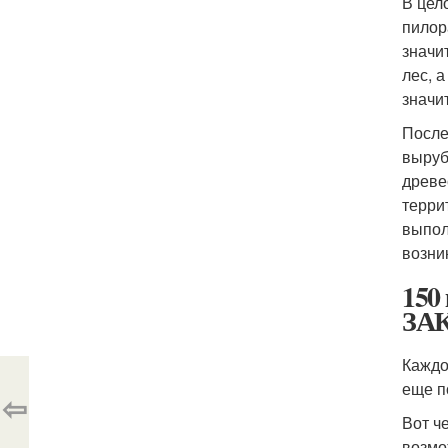
В цел
пилор
значи
лес, 
значи
После
выруб
древе
терри
выпол
возни
15
ЗА
Каждо
еще п
⇦
Вот ч
возмо