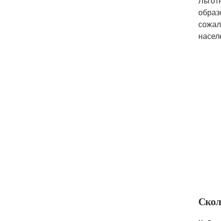
Льгот
образ
сожал
насел
Скол