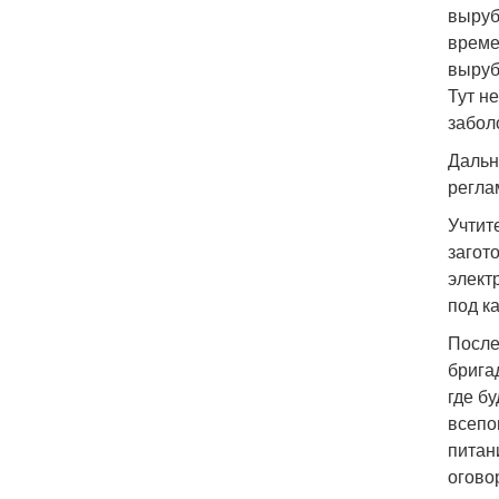
выруб
време
выруб
Тут н
забол
Дальн
регла
Учтит
загот
элект
под к
После
брига
где б
всепо
питан
огово