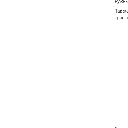
нужны
Так ж
транс