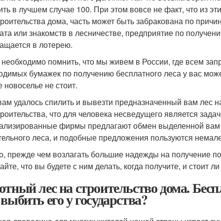
ить в лучшем случае 100. При этом вовсе не факт, что из э
троительства дома, часть может быть забракована по причин
лата или знакомств в лесничестве, предприятие по получен
ащается в лотерею.
 необходимо помнить, что мы живем в России, где всем за
одимых бумажек по получению бесплатного леса у вас может 
е новоселье не стоит.
вам удалось спилить и вывезти предназначенный вам лес н
троительства, что для человека несведущего является зада
ализированные фирмы предлагают обмен выделенной вам де
тельного леса, и подобные предложения пользуются немал
то, прежде чем возлагать большие надежды на получение по
айте, что вы будете с ним делать, когда получите, и стоит 
отный лес на строительство дома. Бесп
 выбить его у государства?