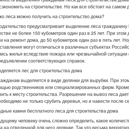
сэкономить на строительстве. Но как все обстоит на самом 
ко леса можно получить на строительство дома?
одательство предусматривает выделение леса гражданину Р
естве не более 150 кубометров один раз в 25 лет. При это
 и на ремонт дома, до 50 кубометров один раз в пять лет. Н
ставления могут отличаться в различных субъектах Россий
ись жилья вследствие пожара или чрезвычайной ситуации
редъявлении соответствующих справок.
ыделяется лес для строительства дома
ражданам выделяется в виде делянки для вырубки. При этом
ощью родственников или специализированных фирм. Кроме 
вить к месту строительства. Разрешение на вывоз леса дает 
еобходимо не только срубить деревья, но и навести после с
дные камни бесплатного леса для строительства дома
дущему человеку очень сложно определить, какое количест
са на отведенной для него делянке. Так что весьма вероятн