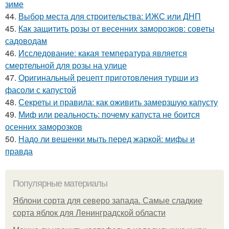
зиме
44.
Выбор места для строительства: ИЖС или ДНП
45.
Как защитить розы от весенних заморозков: советы
садоводам
46.
Исследование: какая температура является
смертельной для розы на улице
47.
Оригинальный рецепт приготовления турши из
фасоли с капустой
48.
Секреты и правила: как оживить замерзшую капусту
49.
Миф или реальность: почему капуста не боится
осенних заморозков
50.
Надо ли вешенки мыть перед жаркой: мифы и
правда
Популярные материалы
Яблони сорта для северо запада. Самые сладкие
сорта яблок для Ленинградской области