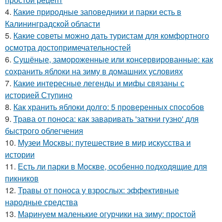
4.
Какие природные заповедники и парки есть в
Калининградской области
5.
Какие советы можно дать туристам для комфортного
осмотра достопримечательностей
6.
Сушёные, замороженные или консервированные: как
сохранить яблоки на зиму в домашних условиях
7.
Какие интересные легенды и мифы связаны с
историей Ступино
8.
Как хранить яблоки долго: 5 проверенных способов
9.
Трава от поноса: как заваривать 'заткни гузно' для
быстрого облегчения
10.
Музеи Москвы: путешествие в мир искусства и
истории
11.
Есть ли парки в Москве, особенно подходящие для
пикников
12.
Травы от поноса у взрослых: эффективные
народные средства
13.
Маринуем маленькие огурчики на зиму: простой