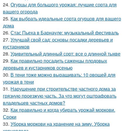
24.
Огурцы для большого урожая: лучшие сорта для
вашего огорода
25.
Как выбрать идеальные сорта огурцов для вашего
дома
26.
Стас Пьеха в Барнауле: музыкальный фестиваль
27.
Улучшай свой сад: основы посадки деревьев и
кустарников
28.
Удивительный длинный сорт: все о длинной тыкве
29.
Как правильно посадить саженцы плодовых
деревьев и кустарников осенью
30.
В тени тоже можно выращивать: 10 овощей для
урожая в тени
31.
Нарушение при строительстве частного дома за
грязную проезжую часть. За что могут оштрафовать
владельцев частных домов?
32.
Как правильно и когда убирать урожай моркови.
Сроки
33.
Уборка моркови на хранение на зиму. Уборка
корнеплода