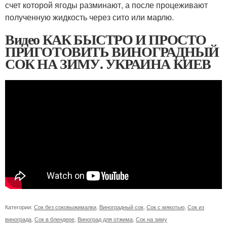
счет которой ягоды разминают, а после процеживают
полученную жидкость через сито или марлю.
Видео КАК БЫСТРО И ПРОСТО
ПРИГОТОВИТЬ ВИНОГРАДНЫЙ
СОК НА ЗИМУ. УКРАИНА КИЕВ
Категории:
Сок без соковыжималки
,
Виноградный сок
,
Сок с мякотью
,
Сок из
винограда
,
Сок в блендере
,
Виноград для отжима
,
Сок на зиму