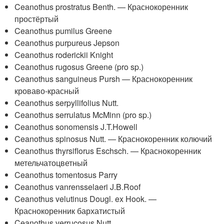
Ceanothus prostratus Benth. — Краснокоренник
простёртый
Ceanothus pumilus Greene
Ceanothus purpureus Jepson
Ceanothus roderickii Knight
Ceanothus rugosus Greene (pro sp.)
Ceanothus sanguineus Pursh — Краснокоренник
кроваво-красный
Ceanothus serpyllifolius Nutt.
Ceanothus serrulatus McMinn (pro sp.)
Ceanothus sonomensis J.T.Howell
Ceanothus spinosus Nutt. — Краснокоренник колючий
Ceanothus thyrsiflorus Eschsch. — Краснокоренник
метельчатоцветный
Ceanothus tomentosus Parry
Ceanothus vanrensselaeri J.B.Roof
Ceanothus velutinus Dougl. ex Hook. —
Краснокоренник бархатистый
Ceanothus verrucosus Nutt.