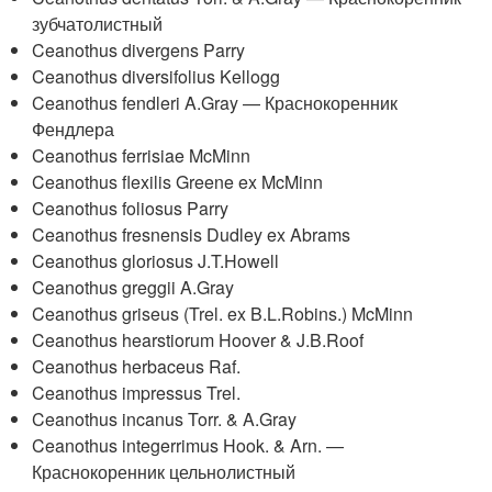
зубчатолистный
Ceanothus divergens Parry
Ceanothus diversifolius Kellogg
Ceanothus fendleri A.Gray — Краснокоренник
Фендлера
Ceanothus ferrisiae McMinn
Ceanothus flexilis Greene ex McMinn
Ceanothus foliosus Parry
Ceanothus fresnensis Dudley ex Abrams
Ceanothus gloriosus J.T.Howell
Ceanothus greggii A.Gray
Ceanothus griseus (Trel. ex B.L.Robins.) McMinn
Ceanothus hearstiorum Hoover & J.B.Roof
Ceanothus herbaceus Raf.
Ceanothus impressus Trel.
Ceanothus incanus Torr. & A.Gray
Ceanothus integerrimus Hook. & Arn. —
Краснокоренник цельнолистный