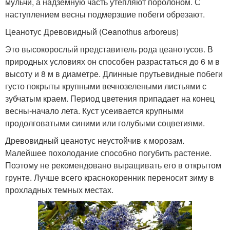
мульчи, а надземную часть утепляют поролоном. С
наступлением весны подмерзшие побеги обрезают.
Цеанотус Древовидный (Ceanothus arboreus)
Это высокорослый представитель рода цеанотусов. В
природных условиях он способен разрастаться до 6 м в
высоту и 8 м в диаметре. Длинные прутьевидные побеги
густо покрыты крупными вечнозелеными листьями с
зубчатым краем. Период цветения припадает на конец
весны-начало лета. Куст усеивается крупными
продолговатыми синими или голубыми соцветиями.
Древовидный цеанотус неустойчив к морозам.
Малейшее похолодание способно погубить растение.
Поэтому не рекомендовано выращивать его в открытом
грунте. Лучше всего краснокоренник переносит зиму в
прохладных темных местах.