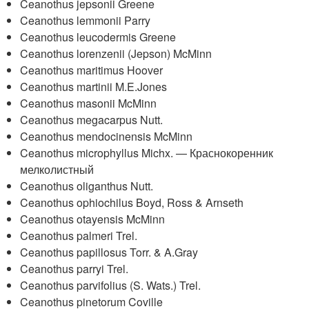
Ceanothus jepsonii Greene
Ceanothus lemmonii Parry
Ceanothus leucodermis Greene
Ceanothus lorenzenii (Jepson) McMinn
Ceanothus maritimus Hoover
Ceanothus martinii M.E.Jones
Ceanothus masonii McMinn
Ceanothus megacarpus Nutt.
Ceanothus mendocinensis McMinn
Ceanothus microphyllus Michx. — Краснокоренник
мелколистный
Ceanothus oliganthus Nutt.
Ceanothus ophiochilus Boyd, Ross & Arnseth
Ceanothus otayensis McMinn
Ceanothus palmeri Trel.
Ceanothus papillosus Torr. & A.Gray
Ceanothus parryi Trel.
Ceanothus parvifolius (S. Wats.) Trel.
Ceanothus pinetorum Coville