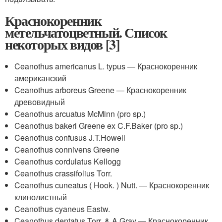
Краснокоренник
метельчатоцветный. Список
некоторых видов [3]
Ceanothus americanus L. typus
— Краснокоренник
американский
Ceanothus arboreus Greene — Краснокоренник
древовидный
Ceanothus arcuatus McMinn (pro sp.)
Ceanothus bakeri Greene ex C.F.Baker (pro sp.)
Ceanothus confusus J.T.Howell
Ceanothus connivens Greene
Ceanothus cordulatus Kellogg
Ceanothus crassifolius Torr.
Ceanothus cuneatus ( Hook. ) Nutt. — Краснокоренник
клинолистный
Ceanothus cyaneus Eastw.
Ceanothus dentatus Torr. & A.Gray — Краснокоренник