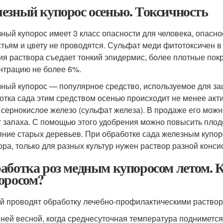
езный купорос осенью. Токсичность
ный купорос имеет 3 класс опасности для человека, опаснос
стьям и цвету не проводятся. Сульфат меди фитотоксичен в
ия раствора съедает тонкий эпидермис, более плотные по
нтрацию не более 6%.
ный купорос — популярное средство, используемое для за
отка сада этим средством осенью происходит не менее акт
 сернокислое железо (сульфат железа). В продаже его можн
 запаха. С помощью этого удобрения можно повысить плод
яние старых деревьев. При обработке сада железным купо
ора, только для разных культур нужен раствор разной конси
аботка роз медным купоросом летом. 
оросом?
й проводят обработку лечебно-профилактическими раствор
ней весной, когда среднесуточная температура подниметс