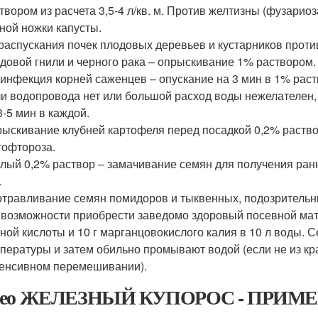
твором из расчета 3,5-4 л/кв. м. Против желтизны (фузариоз
ной ножки капусты.
распускания почек плодовых деревьев и кустарников прот
довой гнили и черного рака – опрыскивание 1% раствором.
инфекция корней саженцев – опускание на 3 мин в 1% рас
и водопровода нет или большой расход воды нежелателен,
3-5 мин в каждой.
ыскивание клубней картофеля перед посадкой 0,2% раство
офтороза.
лый 0,2% раствор – замачивание семян для получения ранни
.
травливание семян помидоров и тыквенных, подозрительн
 возможности приобрести заведомо здоровый посевной матер
ной кислоты и 10 г марганцовокислого калия в 10 л воды.
пературы и затем обильно промывают водой (если не из кр
енсивном перемешивании).
део ЖЕЛЕЗНЫЙ КУПОРОС - ПРИМЕ