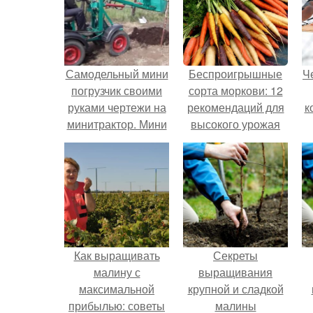
Самодельный мини
Беспроигрышные
Ч
погрузчик своими
сорта моркови: 12
руками чертежи на
рекомендаций для
к
минитрактор. Мини
высокого урожая
погрузчик своими
руками
Как выращивать
Секреты
малину с
выращивания
максимальной
крупной и сладкой
прибылью: советы
малины