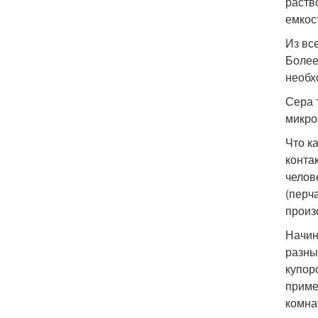
раств
емкос
Из вс
Более
необх
Сера 
микро
Что к
конта
челов
(перча
произ
Начин
разны
купор
приме
комна