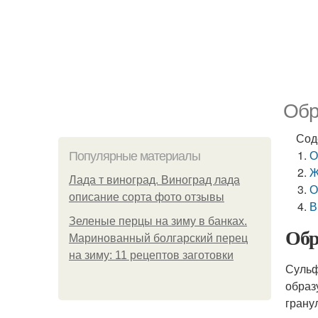
Обр
Сод
О
Популярные материалы
Ж
Лада т виноград. Виноград лада
О
описание сорта фото отзывы
В
Зеленые перцы на зиму в банках.
Обр
Маринованный болгарский перец
на зиму: 11 рецептов заготовки
Сульф
образ
грану