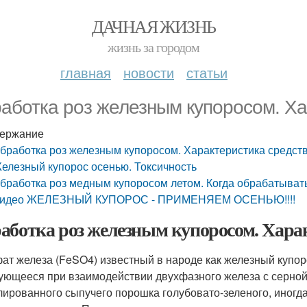
ДАЧНАЯ ЖИЗНЬ
жизнь за городом
главная
новости
статьи
аботка роз железным купоросом. Ха
ержание
бработка роз железным купоросом. Характеристика средст
елезный купорос осенью. Токсичность
бработка роз медным купоросом летом. Когда обрабатыва
идео ЖЕЛЕЗНЫЙ КУПОРОС - ПРИМЕНЯЕМ ОСЕНЬЮ!!!!
аботка роз железным купоросом. Хара
ат железа (FeSO4) известный в народе как железный купоро
ующееся при взаимодействии двухфазного железа с серной 
лированного сыпучего порошка голубовато-зеленого, иногда