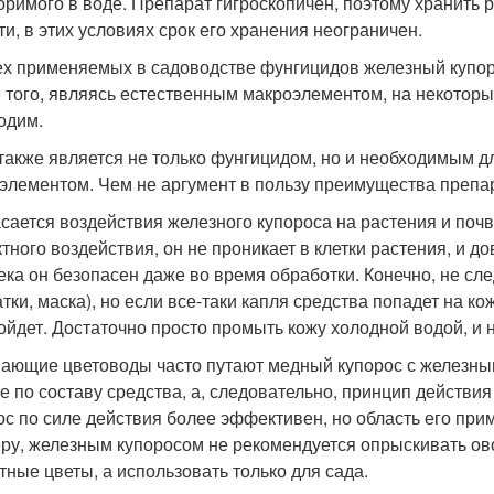
оримого в воде. Препарат гигроскопичен, поэтому хранить 
ти, в этих условиях срок его хранения неограничен.
ех применяемых в садоводстве фунгицидов железный купор
 того, являясь естественным макроэлементом, на некоторы
одим.
также является не только фунгицидом, но и необходимым д
элементом. Чем не аргумент в пользу преимущества препа
асается воздействия железного купороса на растения и почву
ктного воздействия, он не проникает в клетки растения, и д
ека он безопасен даже во время обработки. Конечно, не с
тки, маска), но если все-таки капля средства попадет на ко
ойдет. Достаточно просто промыть кожу холодной водой, и 
ающие цветоводы часто путают медный купорос с железным
е по составу средства, а, следовательно, принцип действи
ос по силе действия более эффективен, но область его при
ру, железным купоросом не рекомендуется опрыскивать овощ
тные цветы, а использовать только для сада.