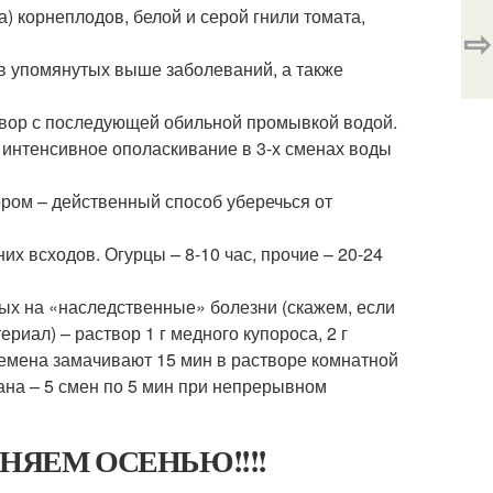
а) корнеплодов, белой и серой гнили томата,
⇨
ив упомянутых выше заболеваний, а также
твор с последующей обильной промывкой водой.
 интенсивное ополаскивание в 3-х сменах воды
ром – действенный способ уберечься от
х всходов. Огурцы – 8-10 час, прочие – 20-24
ых на «наследственные» болезни (скажем, если
иал) – раствор 1 г медного купороса, 2 г
 Семена замачивают 15 мин в растворе комнатной
ана – 5 смен по 5 мин при непрерывном
НЯЕМ ОСЕНЬЮ!!!!