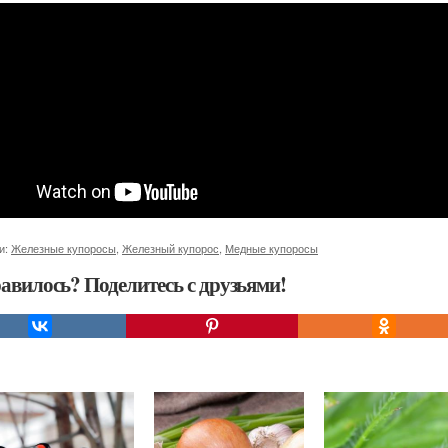
и:
Железные купоросы
,
Железный купорос
,
Медные купоросы
авилось? Поделитесь с друзьями!