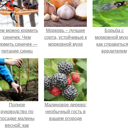
ем можно кормить
Морковь – лучшие
Борьба с
синичек. Чем
сорта, устойчивые к
морковной мух
ормить синичек —
морковной мухе
как справиться
питание синиц
вредителем
Полное
Малиновое дерево:
руководство по
необычный гость в
посадке малины
вашем огороде
весной: как