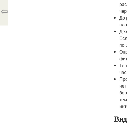
рас
⇦
чер
До 
пло
Дез
Есл
по 
Опр
фит
Теп
час
Про
нет
бор
тем
инт
Ви