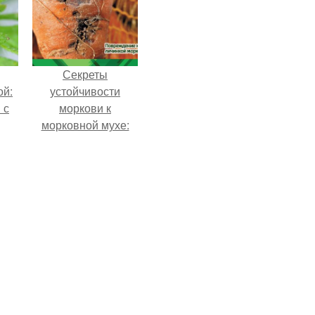
Секреты
ой:
устойчивости
 с
моркови к
морковной мухе:
как защитить
урожай