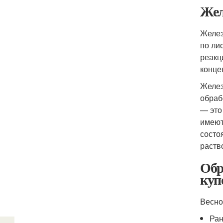
Жел
Желез
по ли
реакц
конце
Желез
обраб
— это
имеют
состо
раств
Обр
куп
Весно
Ран