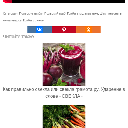
Категории:
Польские грибы
,
Польский гриб
,
Грибы в мультиварке
,
Шампиньоны в
мультиварке
,
Грибы с луком
Читайте также
Как правильно свекла или свекла грамота ру. Ударение в
слове «СВЕКЛА»