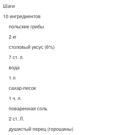
Шаги
10 ингредиентов
польские грибы
2 кг
столовый уксус (6%)
7 ст. л.
вода
1 л
сахар-песок
1 ч. л.
поваренная соль
2 ст. Л.
душистый перец (горошины)