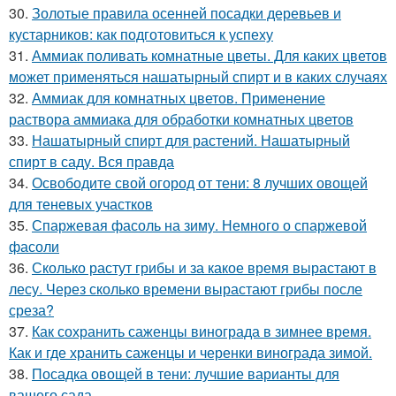
30.
Золотые правила осенней посадки деревьев и
кустарников: как подготовиться к успеху
31.
Аммиак поливать комнатные цветы. Для каких цветов
может применяться нашатырный спирт и в каких случаях
32.
Аммиак для комнатных цветов. Применение
раствора аммиака для обработки комнатных цветов
33.
Нашатырный спирт для растений. Нашатырный
спирт в саду. Вся правда
34.
Освободите свой огород от тени: 8 лучших овощей
для теневых участков
35.
Спаржевая фасоль на зиму. Немного о спаржевой
фасоли
36.
Сколько растут грибы и за какое время вырастают в
лесу. Через сколько времени вырастают грибы после
среза?
37.
Как сохранить саженцы винограда в зимнее время.
Как и где хранить саженцы и черенки винограда зимой.
38.
Посадка овощей в тени: лучшие варианты для
вашего сада