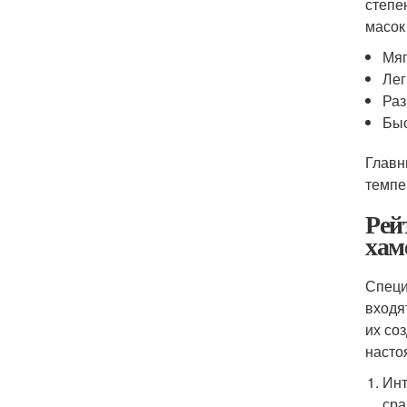
степе
масок
Мяг
Лег
Раз
Быс
Главн
темпе
Рей
хам
Специ
входя
их со
насто
Инт
сра