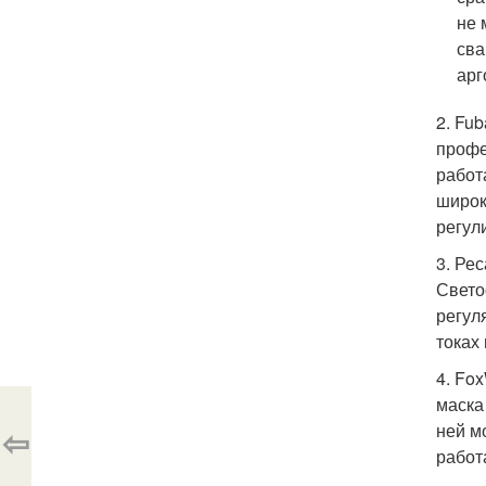
не 
сва
арг
2. Fu
профе
работ
широк
регул
3. Ре
Свето
регул
токах
4. Fo
маска
ней м
⇦
работ