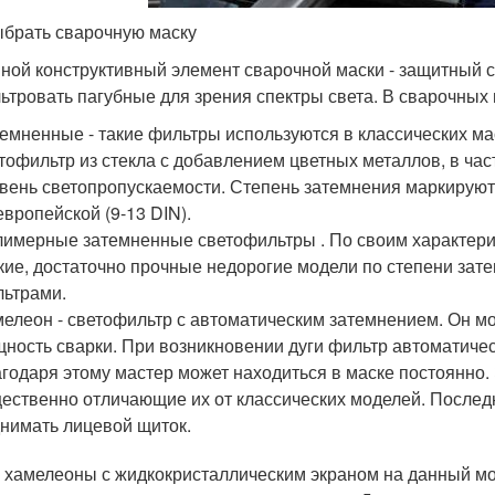
ыбрать сварочную маску
ной конструктивный элемент сварочной маски - защитный с
ьтровать пагубные для зрения спектры света. В сварочных
емненные - такие фильтры используются в классических м
тофильтр из стекла с добавлением цветных металлов, в част
вень светопропускаемости. Степень затемнения маркируются
европейской (9-13 DIN).
имерные затемненные светофильтры . По своим характери
кие, достаточно прочные недорогие модели по степени за
ьтрами.
елеон - светофильтр с автоматическим затемнением. Он м
ность сварки. При возникновении дуги фильтр автоматическ
годаря этому мастер может находиться в маске постоянно
ественно отличающие их от классических моделей. Послед
нимать лицевой щиток.
 хамелеоны с жидкокристаллическим экраном на данный мо