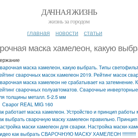
ДАЧНАЯ ЖИЗНЬ
жизнь за городом
главная
новости
статьи
рочная маска хамелеон, какую выбр
ержание
варочная маска хамелеон, какую выбрать. Типы светофиль
ейтинг сварочных масок хамелеон 2019. Рейтинг масок сва
варочная маска хамелеон не срабатывает на затемнение. 
ейтинг сварочных полуавтоматов. Сварочные инверторные 
ля толщины металл. 5-2.5 мм
Сварог REAL MIG 160
ак работает маска хамелеон. Устройство и принцип работы
ак выбрать сварочную маску хамелеон правильно. Принцип
астройка маски хамелеон для сварки. Настройка маски-ха
идео как выбрать СВАРОЧНУЮ МАСКУ ХАМЕЛЕОН !!!!!!!!!!!