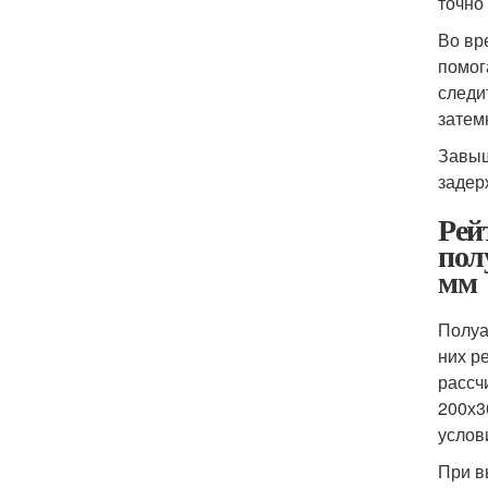
точно 
Во вр
помог
следи
затем
Завыш
задер
Рей
пол
мм
Полуа
них р
рассч
200х3
услов
При в