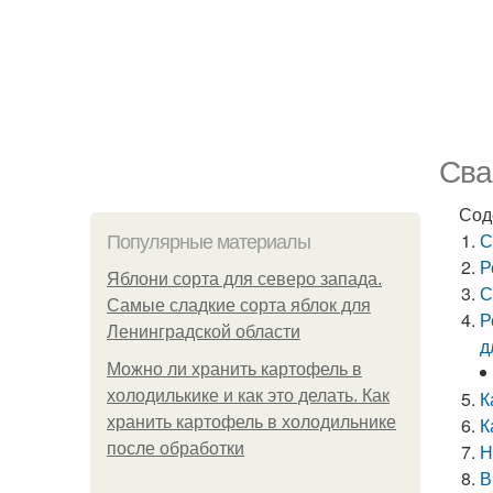
Сва
Сод
С
Популярные материалы
Р
Яблони сорта для северо запада.
С
Самые сладкие сорта яблок для
Р
Ленинградской области
д
Можно ли хранить картофель в
холодилькике и как это делать. Как
К
хранить картофель в холодильнике
К
после обработки
Н
В