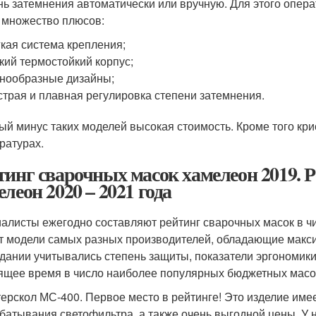
нь затемнения автоматически или вручную. Для этого операт
 множество плюсов:
кая система крепления;
кий термостойкий корпус;
нообразные дизайны;
трая и плавная регулировка степени затемнения.
ый минус таких моделей высокая стоимость. Кроме того кри
ратурах.
тинг сварочных масок хамелеон 2019. 
елеон 2020 – 2021 года
алисты ежегодно составляют рейтинг сварочных масок в ч
т модели самых разных производителей, обладающие макс
здании учитывались степень защиты, показатели эргономики
ящее время в число наиболее популярных бюджетных масо
ерскол МС-400. Первое место в рейтинге! Это изделие имее
батывания светофильтра, а также очень выгодной цены. У н