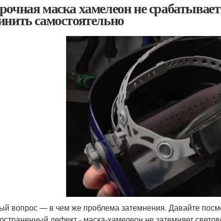
рочная маска хамелеон не срабатывает
инить самостоятельно
ый вопрос — в чем же проблема затемнения. Давайте посмо
остраненный дефект - маска-хамелеон не затемняет светово