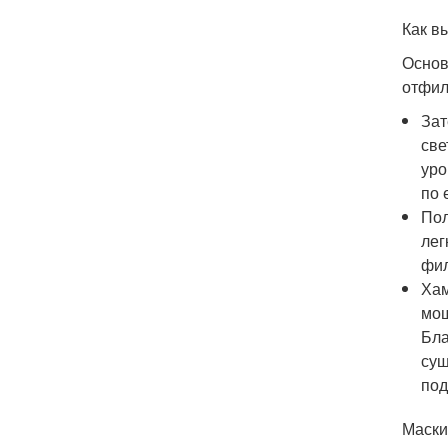
Как в
Основ
отфил
Зат
све
уро
по 
Пол
лег
фил
Хам
мощ
Бла
сущ
под
Маски