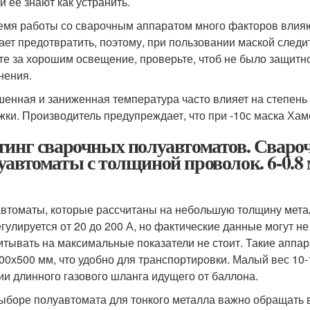
и ее знают как устранить.
емя работы со сварочным аппаратом много факторов влияю
ает предотвратить, поэтому, при пользовании маской следи
те за хорошим освещение, проверьте, чтоб не было защитно
нения.
енная и заниженная температура часто влияет на степень 
жки. Производитель предупреждает, что при -10с маска Хам
тинг сварочных полуавтоматов. Свар
уавтоматы с толщиной проволок. 6-0.8 
втоматы, которые рассчитаны на небольшую толщину металл
егулируется от 20 до 200 А, но фактические данные могут н
итывать на максимальные показатели не стоит. Такие апп
00х500 мм, что удобно для транспортировки. Малый вес 10-1
ии длинного газового шланга идущего от баллона.
ыборе полуавтомата для тонкого металла важно обращать в