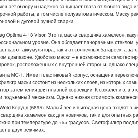
мешает обзору и надежно защищает глаза от любого вида 
рочной работы, в том числе полуавтоматическом. Маску р
оновой и дуговой ручной сварки.
bag Optima 4-13 Visor. Это та маска сварщика хамелеон, как
ссиональном уровне. Она обладает панорамным стеклом, 
ает как от аккумулятора, так и от солнечных батареек, а з
ом диапазоне. Удобство маски – в возможности самотестир
ировок, расположенных с внутренней стороны, однако специ
санта МС-1. Имеет пластиковый корпус, оснащена переключ
фильтр маски состоит из нескольких слоев, из которых сам
ятор затемнения для плавной коррекции. К сожалению, в эт
 и подъемный механизм. Однако низкая стоимость компенсир
xWeld Корунд (5895). Малый вес и выгодная цена входят в 
 сварщика хамелеон как для новичков, так и для опытных р
ожно при температуре до +55 градусов. Светофильтр подпит
ает в двух режимах.