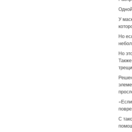
Одной
У мас
котор
Но ес
небол
Но эт
Также
трещи
Решен
элеме
просл
«Если
повре
С так
помощ