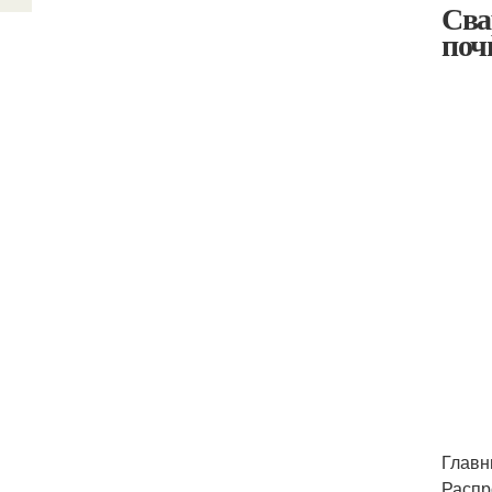
Сва
поч
Главн
Распр