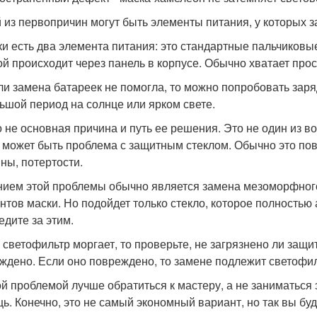
 из первопричин могут быть элементы питания, у которых з
ки есть два элемента питания: это стандартные пальчиковые
ой происходит через панель в корпусе. Обычно хватает про
ли замена батареек не помогла, то можно попробовать заряд
ьшой период на солнце или ярком свете.
о не основная причина и путь ее решения. Это не один из 
 может быть проблема с защитным стеклом. Обычно это по
ны, потертости.
ием этой проблемы обычно является замена мезоморфного 
нтов маски. Но подойдет только стекло, которое полность
едите за этим.
 светофильтр моргает, то проверьте, не загрязнено ли защи
ждено. Если оно повреждено, то замене подлежит светофил
ой проблемой лучше обратиться к мастеру, а не заниматься
ь. Конечно, это не самый экономный вариант, но так вы бу