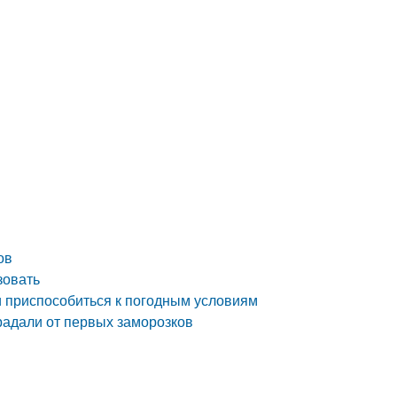
ов
зовать
и приспособиться к погодным условиям
радали от первых заморозков