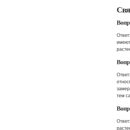
Свя
Вопр
Ответ
имеют
расте
Вопр
Ответ
относ
замер
тем с
Вопро
Ответ
расте