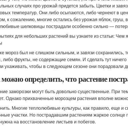
альных случаях про урожай придется забыть. Цветки и зав
овых температур. Они либо осыпаются, либо чернеют в цент
ом, к сожалению, многие остались без урожая яблок, груш, 
любивые шелковицы пострадали особенно сильно — потеря
рытиях для небольших растений вы узнаете из статьи: Чем 
ы
же мороз был не слишком сильным, и завязи сохранились, 
, либо фрукты, не содержащие семян. И сделать тут ничего
ми ухаживать, чтобы в следующем сезоне они порадовали 
 можно определить, что растение постр
ние заморозки могут быть довольно существенные. При тем
ет. Однако прихваченные морозцем растения вполне можно 
нить. Многие теплолюбивые культуры, как правило, еще и
чные участки. Но пострадавшим растениям жаркое солнце п
 нужна на восстановление листьев и побегов.