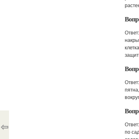
расте
Вопр
Ответ
накры
клетк
защит
Вопро
Ответ
пятна
вокру
Вопр
⇦
Ответ
по са