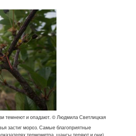
язи темнеют и опадают. © Людмила Светлицкая
евья застиг мороз. Самые благоприятные
 показателях термометра, шансы теряют и они).