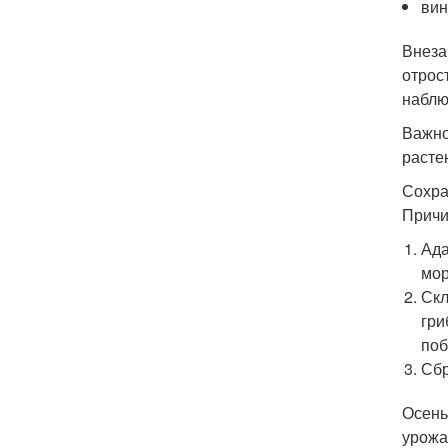
вин
Внеза
отрос
наблю
Важно
расте
Сохра
Причи
Ада
мор
Скл
гри
поб
Сбр
Осень
урожа