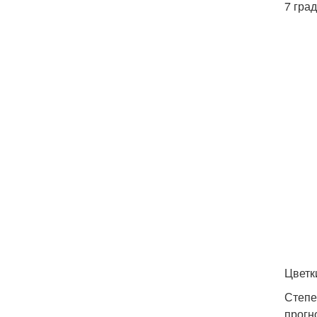
7 гра
Цветк
Степе
прогн