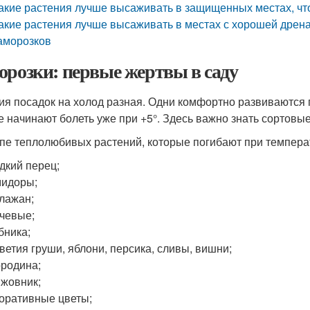
акие растения лучше высаживать в защищенных местах, чт
акие растения лучше высаживать в местах с хорошей дрена
аморозков
орозки: первые жертвы в саду
ия посадок на холод разная. Одни комфортно развиваются 
е начинают болеть уже при +5°. Здесь важно знать сортов
ппе теплолюбивых растений, которые погибают при температ
дкий перец;
мидоры;
лажан;
чевые;
бника;
ветия груши, яблони, персика, сливы, вишни;
родина;
жовник;
оративные цветы;