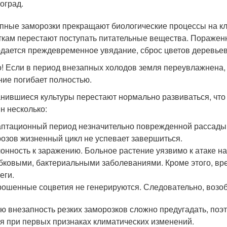
оград.
пные заморозки прекращают биологические процессы на кл
ткам перестают поступать питательные вещества. Поражен
дается преждевременное увядание, сброс цветов деревьев,
! Если в период внезапных холодов земля переувлажнена, 
ние погибает полностью.
нившиеся культуры перестают нормально развиваться, что 
н несколько:
птационный период незначительно поврежденной рассады
озов жизненный цикл не успевает завершиться.
онность к заражению. Больное растение уязвимо к атаке 
бковыми, бактериальными заболеваниями. Кроме этого, вр
еги.
ошенные соцветия не генерируются. Следовательно, возоб
ю внезапность резких заморозков сложно предугадать, поэ
я при первых признаках климатических изменений.