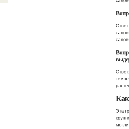
садов
Вопр
Ответ
садов
садов
Вопро
выде
Ответ
темпе
расте
Как
Эта г
крупн
могли