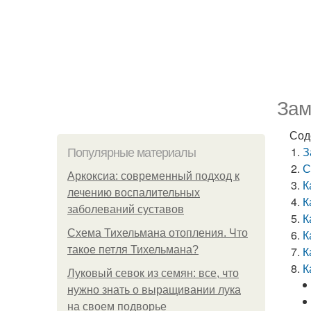
Зам
Сод
З
Популярные материалы
С
Аркоксиа: современный подход к
К
лечению воспалительных
К
заболеваний суставов
К
Схема Тихельмана отопления. Что
К
такое петля Тихельмана?
К
К
Луковый севок из семян: все, что
нужно знать о выращивании лука
на своем подворье