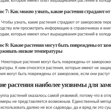
одам, которые имеют опыт выращивания растений в холодн
ос 7: Как можно узнать, какие растения страдают о
: Чтобы узнать, какие растения страдают от заморозков пе
одству или просмотреть информацию в справочниках и книг
одам, которые имеют опыт выращивания растений в холодн
с 8: Какие растения могут быть повреждены от замо
рживать низкие температуры
: Некоторые растения могут быть повреждены от заморозко
ратуры. К ним относятся растения, которые имеют не защищ
ния могут быть повреждены от заморозков, если они растут 
ие растения наиболее уязвимы для зам
руппа растений оказалось самой уязвимой, потому что в отл
омеры не представляется возможным. Единственный метод
 использовать далеко не все садоводы, да и вряд ли это с