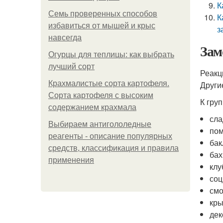
К
Семь проверенных способов
К
избавиться от мышей и крыс
з
навсегда
Зам
Огурцы для теплицы: как выбрать
лучший сорт
Реакц
Крахмалистые сорта картофеля.
Други
Сорта картофеля с высоким
К гру
содержанием крахмала
сла
Выбираем антигололедные
по
реагенты - описание популярных
бак
средств, классификация и правила
бах
применения
клу
соц
смо
кры
дек