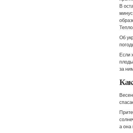
В ост
минус
образ
Тепло
Об ук
погод
Если 
плоды
за ни
Как
Весен
спаса
Прите
солне
а она