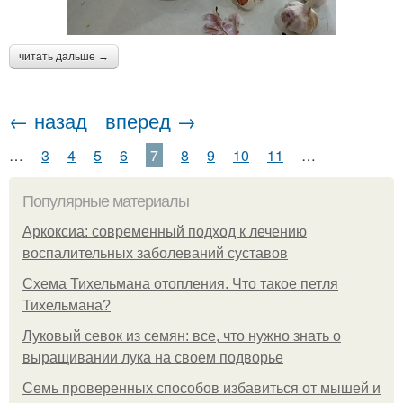
читать дальше →
← назад
вперед →
…
3
4
5
6
7
8
9
10
11
…
Популярные материалы
Аркоксиа: современный подход к лечению
воспалительных заболеваний суставов
Схема Тихельмана отопления. Что такое петля
Тихельмана?
Луковый севок из семян: все, что нужно знать о
выращивании лука на своем подворье
Семь проверенных способов избавиться от мышей и