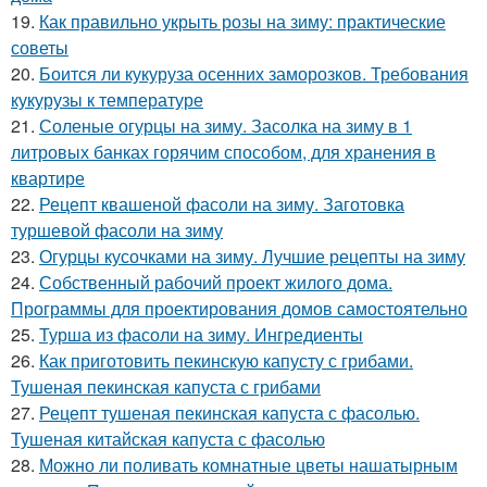
19.
Как правильно укрыть розы на зиму: практические
советы
20.
Боится ли кукуруза осенних заморозков. Требования
кукурузы к температуре
21.
Соленые огурцы на зиму. Засолка на зиму в 1
литровых банках горячим способом, для хранения в
квартире
22.
Рецепт квашеной фасоли на зиму. Заготовка
туршевой фасоли на зиму
23.
Огурцы кусочками на зиму. Лучшие рецепты на зиму
24.
Собственный рабочий проект жилого дома.
Программы для проектирования домов самостоятельно
25.
Турша из фасоли на зиму. Ингредиенты
26.
Как приготовить пекинскую капусту с грибами.
Тушеная пекинская капуста с грибами
27.
Рецепт тушеная пекинская капуста с фасолью.
Тушеная китайская капуста с фасолью
28.
Можно ли поливать комнатные цветы нашатырным