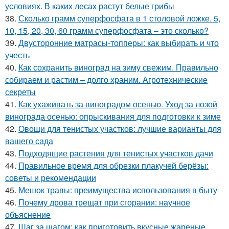
условиях. В каких лесах растут белые грибы
38.
Сколько грамм суперфосфата в 1 столовой ложке. 5,
10, 15, 20, 30, 60 грамм суперфосфата – это сколько?
39.
Двусторонние матрасы-топперы: как выбирать и что
учесть
40.
Как сохранить виноград на зиму свежим. Правильно
собираем и растим – долго храним. Агротехнические
секреты
41.
Как ухаживать за виноградом осенью. Уход за лозой
винограда осенью: опрыскивания для подготовки к зиме
42.
Овощи для тенистых участков: лучшие варианты для
вашего сада
43.
Подходящие растения для тенистых участков дачи
44.
Правильное время для обрезки плакучей берёзы:
советы и рекомендации
45.
Мешок травы: преимущества использования в быту
46.
Почему дрова трещат при сгорании: научное
объяснение
47.
Шаг за шагом: как приготовить вкусные жареные