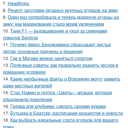
7.
Headlines:
8.
Рецепт заготовки резаных крупных огурцов на зиму
9.
Один раз попробовала и теперь мариную огурцы на
зиму: как маринование стало моим увлечением
10.
Таня F1 — выращивание и уход за семенами
томатов Seminis
11.
Почему фикус Бенджамина сбрасывает листья
летом: основные причины и решения
12.
Где в Москве можно заняться спортом
13.
Полезные советы: как правильно хранить чеснок в
домашних условиях
14.
Какие необычные факты о Воронеже могут удивить
даже местных жителей
15.
Стас Намин и группа «Цветы»: музыка, которая
объединила поколения
16.
Грядка для клубники: сделать своими руками
17.
Бутырка в Братске: расписание концертов и новости
18.
Как выбрать идеальные сорта огурцов для вашего
дома