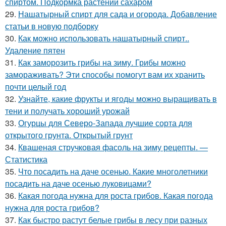
спиртом. Подкормка растений сахаром
29.
Нашатырный спирт для сада и огорода. Добавление
статьи в новую подборку
30.
Как можно использовать нашатырный спирт..
Удаление пятен
31.
Как заморозить грибы на зиму. Грибы можно
замораживать? Эти способы помогут вам их хранить
почти целый год
32.
Узнайте, какие фрукты и ягоды можно выращивать в
тени и получать хороший урожай
33.
Огурцы для Северо-Запада лучшие сорта для
открытого грунта. Открытый грунт
34.
Квашеная стручковая фасоль на зиму рецепты. —
Статистика
35.
Что посадить на даче осенью. Какие многолетники
посадить на даче осенью луковицами?
36.
Какая погода нужна для роста грибов. Какая погода
нужна для роста грибов?
37.
Как быстро растут белые грибы в лесу при разных