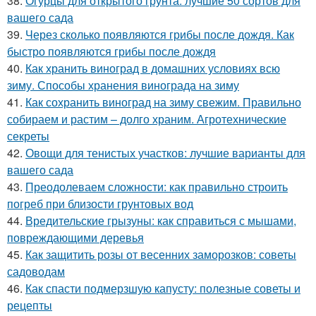
38.
Огурцы для открытого грунта: лучшие 50 сортов для
вашего сада
39.
Через сколько появляются грибы после дождя. Как
быстро появляются грибы после дождя
40.
Как хранить виноград в домашних условиях всю
зиму. Способы хранения винограда на зиму
41.
Как сохранить виноград на зиму свежим. Правильно
собираем и растим – долго храним. Агротехнические
секреты
42.
Овощи для тенистых участков: лучшие варианты для
вашего сада
43.
Преодолеваем сложности: как правильно строить
погреб при близости грунтовых вод
44.
Вредительские грызуны: как справиться с мышами,
повреждающими деревья
45.
Как защитить розы от весенних заморозков: советы
садоводам
46.
Как спасти подмерзшую капусту: полезные советы и
рецепты