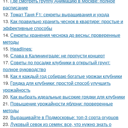
11.
Где смотреть группу Анимацию в Москве: полное
расписание
12.
Томат Таня F1: секреты выращивания и ухода
13.
Как правильно хранить чеснок в квартире: простые и
эффективные способы
14.
Секреты хранения чеснока до весны: проверенные
методы
15.
Headlines:
16.
Слава в Калининграде: не пропусти концерт
17.
Советы по посадке клубники в открытый грунт:
полное руководство
18.
Как я каждый год собираю богатые урожаи клубники
19.
Грядка для клубники: простой способ улучшить
урожайность
20.
Как выбрать идеальные высокие грядки для клубники
21.
Повышение урожайности яблони: проверенные
методы
22.
Выращивайте в Подмосковье: топ-3 сорта огурцов
23.
Луковый севок из семян: все, что нужно знать о