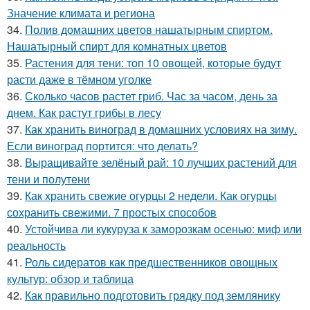
Значение климата и региона
34.
Полив домашних цветов нашатырным спиртом.
Нашатырный спирт для комнатных цветов
35.
Растения для тени: топ 10 овощей, которые будут
расти даже в тёмном уголке
36.
Сколько часов растет гриб. Час за часом, день за
днем. Как растут грибы в лесу
37.
Как хранить виноград в домашних условиях на зиму.
Если виноград портится: что делать?
38.
Выращивайте зелёный рай: 10 лучших растений для
тени и полутени
39.
Как хранить свежие огурцы 2 недели. Как огурцы
сохранить свежими. 7 простых способов
40.
Устойчива ли кукуруза к заморозкам осенью: миф или
реальность
41.
Роль сидератов как предшественников овощных
культур: обзор и таблица
42.
Как правильно подготовить грядку под землянику