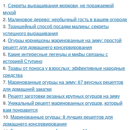
1.
Секреты выращивания моркови, не поражаемой
мухой
2.
Малиновое дерево: необычный гость в вашем огороде
3.
Траншейный способ посадки малины: секреты
успешного выращивания
4.
Огурцы корнишоны маринованные на зиму: простой
рецепт для домашнего консервирования
5.
Какие интересные легенды и мифы связаны с
историей Ступино
6.
Травы от поноса у взрослых: эффективные народные
средства
7.
Маринованные огурцы на зиму: 67 вкусных рецептов
для домашней закатки
8.
Рецепт заготовки резаных крупных огурцов на зиму
9.
Уникальный рецепт маринованных огурцов, который
вам понравится
10.
Маринованные огурцы: 8 лучших рецептов для
домашнего консервирования