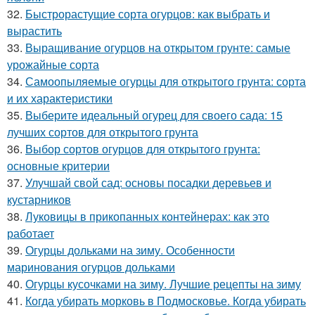
32.
Быстрорастущие сорта огурцов: как выбрать и
вырастить
33.
Выращивание огурцов на открытом грунте: самые
урожайные сорта
34.
Самоопыляемые огурцы для открытого грунта: сорта
и их характеристики
35.
Выберите идеальный огурец для своего сада: 15
лучших сортов для открытого грунта
36.
Выбор сортов огурцов для открытого грунта:
основные критерии
37.
Улучшай свой сад: основы посадки деревьев и
кустарников
38.
Луковицы в прикопанных контейнерах: как это
работает
39.
Огурцы дольками на зиму. Особенности
маринования огурцов дольками
40.
Огурцы кусочками на зиму. Лучшие рецепты на зиму
41.
Когда убирать морковь в Подмосковье. Когда убирать