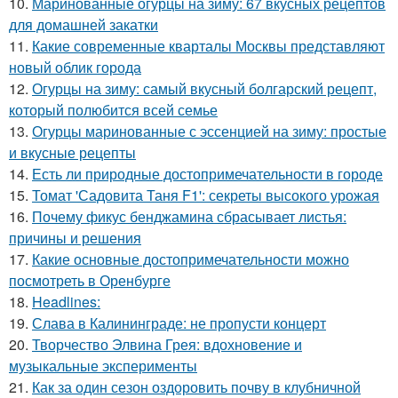
10.
Маринованные огурцы на зиму: 67 вкусных рецептов
для домашней закатки
11.
Какие современные кварталы Москвы представляют
новый облик города
12.
Огурцы на зиму: самый вкусный болгарский рецепт,
который полюбится всей семье
13.
Огурцы маринованные с эссенцией на зиму: простые
и вкусные рецепты
14.
Есть ли природные достопримечательности в городе
15.
Томат 'Садовита Таня F1': секреты высокого урожая
16.
Почему фикус бенджамина сбрасывает листья:
причины и решения
17.
Какие основные достопримечательности можно
посмотреть в Оренбурге
18.
Headlines:
19.
Слава в Калининграде: не пропусти концерт
20.
Творчество Элвина Грея: вдохновение и
музыкальные эксперименты
21.
Как за один сезон оздоровить почву в клубничной