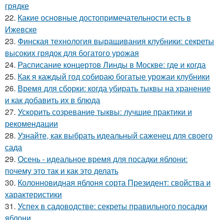
грядке
22.
Какие основные достопримечательности есть в
Ижевске
23.
Финская технология выращивания клубники: секреты
высоких грядок для богатого урожая
24.
Расписание концертов Линды в Москве: где и когда
25.
Как я каждый год собираю богатые урожаи клубники
26.
Время для сборки: когда убирать тыквы на хранение
и как добавить их в блюда
27.
Ускорить созревание тыквы: лучшие практики и
рекомендации
28.
Узнайте, как выбрать идеальный саженец для своего
сада
29.
Осень - идеальное время для посадки яблони:
почему это так и как это делать
30.
Колонновидная яблоня сорта Президент: свойства и
характеристики
31.
Успех в садоводстве: секреты правильного посадки
яблони