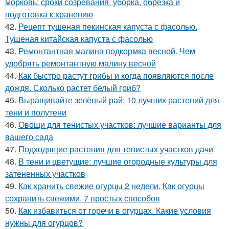
морковь: сроки созревания, уборка, обрезка и
подготовка к хранению
42.
Рецепт тушеная пекинская капуста с фасолью.
Тушеная китайская капуста с фасолью
43.
Ремонтантная малина подкормка весной. Чем
удобрять ремонтантную малину весной
44.
Как быстро растут грибы и когда появляются после
дождя. Сколько растет белый гриб?
45.
Выращивайте зелёный рай: 10 лучших растений для
тени и полутени
46.
Овощи для тенистых участков: лучшие варианты для
вашего сада
47.
Подходящие растения для тенистых участков дачи
48.
В тени и цветущие: лучшие огородные культуры для
затененных участков
49.
Как хранить свежие огурцы 2 недели. Как огурцы
сохранить свежими. 7 простых способов
50.
Как избавиться от горечи в огурцах. Какие условия
нужны для огурцов?