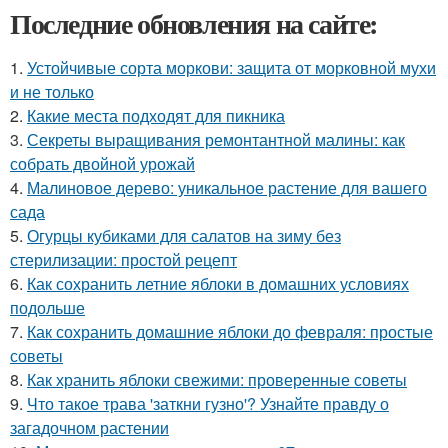
Последние обновления на сайте:
1.
Устойчивые сорта моркови: защита от морковной мухи
и не только
2.
Какие места подходят для пикника
3.
Секреты выращивания ремонтантной малины: как
собрать двойной урожай
4.
Малиновое дерево: уникальное растение для вашего
сада
5.
Огурцы кубиками для салатов на зиму без
стерилизации: простой рецепт
6.
Как сохранить летние яблоки в домашних условиях
подольше
7.
Как сохранить домашние яблоки до февраля: простые
советы
8.
Как хранить яблоки свежими: проверенные советы
9.
Что такое трава 'заткни гузно'? Узнайте правду о
загадочном растении