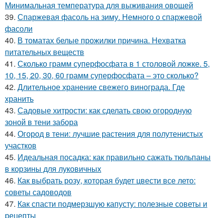
Минимальная температура для выживания овощей
39.
Спаржевая фасоль на зиму. Немного о спаржевой
фасоли
40.
В томатах белые прожилки причина. Нехватка
питательных веществ
41.
Сколько грамм суперфосфата в 1 столовой ложке. 5,
10, 15, 20, 30, 60 грамм суперфосфата – это сколько?
42.
Длительное хранение свежего винограда. Где
хранить
43.
Садовые хитрости: как сделать свою огородную
зоной в тени забора
44.
Огород в тени: лучшие растения для полутенистых
участков
45.
Идеальная посадка: как правильно сажать тюльпаны
в корзины для луковичных
46.
Как выбрать розу, которая будет цвести все лето:
советы садоводов
47.
Как спасти подмерзшую капусту: полезные советы и
рецепты