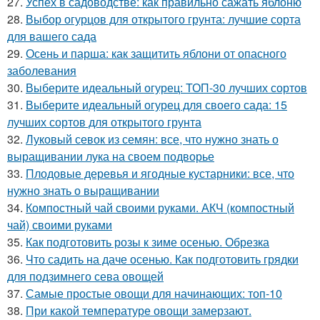
27.
Успех в садоводстве: как правильно сажать яблоню
28.
Выбор огурцов для открытого грунта: лучшие сорта
для вашего сада
29.
Осень и парша: как защитить яблони от опасного
заболевания
30.
Выберите идеальный огурец: ТОП-30 лучших сортов
31.
Выберите идеальный огурец для своего сада: 15
лучших сортов для открытого грунта
32.
Луковый севок из семян: все, что нужно знать о
выращивании лука на своем подворье
33.
Плодовые деревья и ягодные кустарники: все, что
нужно знать о выращивании
34.
Компостный чай своими руками. АКЧ (компостный
чай) своими руками
35.
Как подготовить розы к зиме осенью. Обрезка
36.
Что садить на даче осенью. Как подготовить грядки
для подзимнего сева овощей
37.
Самые простые овощи для начинающих: топ-10
38.
При какой температуре овощи замерзают.