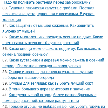
Надо ли поливать растения перед заморозками?
33.
Тушеная пекинская капуста с грибами. Постная
пекинская капуста, тушенная с лисичками. Вкусная
коллекция
34.
Как защитить от мышей саженцы. Как защитить
яблоню от мышей
35.
Какие многолетники посадить осенью на даче. Какие
цветы сажать осенью: 10 лучших растений
36.
Какие овощи можно сажать под зиму. Как высевать
семена поздней осенью?
37.
Какие кустарники и деревья можно сажать в осенний
период. Грамотная посадка — залог успеха
38.
Овощи и зелень для теневых участков: лучшие
выборы для вашего огорода
39.
Огурцы для теплицы: как выбрать лучший сорт
40.
В тени большого дерева: история и значение
41.
Как сделать свой огород более разнообразным с
помощью растений, которые растут в тени
42.
Горькие огурцы не выбрасываю. Как убрать горечь из