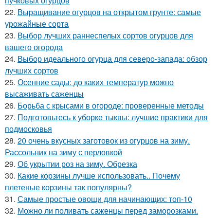
пучковых огурцов
22.
Выращивание огурцов на открытом грунте: самые
урожайные сорта
23.
Выбор лучших раннеспелых сортов огурцов для
вашего огорода
24.
Выбор идеального огурца для северо-запада: обзор
лучших сортов
25.
Осенние сады: до каких температур можно
высаживать саженцы
26.
Борьба с крысами в огороде: проверенные методы
27.
Подготовьтесь к уборке тыквы: лучшие практики для
подмосковья
28.
20 очень вкусных заготовок из огурцов на зиму.
Рассольник на зиму с перловкой
29.
Об укрытии роз на зиму. Обрезка
30.
Какие корзины лучше использовать.. Почему
плетеные корзины так популярны?
31.
Самые простые овощи для начинающих: топ-10
32.
Можно ли поливать саженцы перед заморозками.