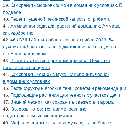
39.
Как хранить морковь зимой в домашних условиях. В
подвале
40.
Рецепт тушеной пекинской капусты с грибами.
41.
Аммиачная вода для растений домашних. Аммиак,
как удобрение
42.
46 ЛУЧШИХ съедобных лесных грибов 2023. 54
лучших грибных места в Подмосковье на сегодня по
всем направлениям
43.
В томатах белые прожилки причина. Нехватка
питательных веществ
44.
Как хранить чеснок в муке. Как хранить чеснок
в домашних условиях
45.
Расти фрукты и ягоды в тени: советы и рекомендации
46.
Подходящие растения для тенистых участков дачи
47.
Зимний чеснок: как сохранить свежесть и аромат
48.
Как розы готовятся к зиме: осенние
подготовительные мероприятия
49.
Миф или реальность: почему капуста не боится