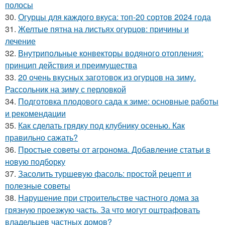
полосы
30.
Огурцы для каждого вкуса: топ-20 сортов 2024 года
31.
Желтые пятна на листьях огурцов: причины и
лечение
32.
Внутрипольные конвекторы водяного отопления:
принцип действия и преимущества
33.
20 очень вкусных заготовок из огурцов на зиму.
Рассольник на зиму с перловкой
34.
Подготовка плодового сада к зиме: основные работы
и рекомендации
35.
Как сделать грядку под клубнику осенью. Как
правильно сажать?
36.
Простые советы от агронома. Добавление статьи в
новую подборку
37.
Засолить туршевую фасоль: простой рецепт и
полезные советы
38.
Нарушение при строительстве частного дома за
грязную проезжую часть. За что могут оштрафовать
владельцев частных домов?