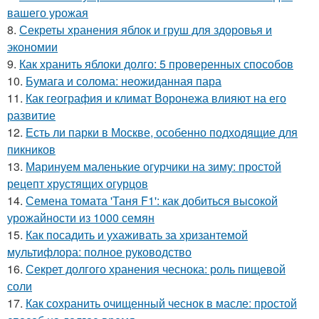
вашего урожая
8.
Секреты хранения яблок и груш для здоровья и
экономии
9.
Как хранить яблоки долго: 5 проверенных способов
10.
Бумага и солома: неожиданная пара
11.
Как география и климат Воронежа влияют на его
развитие
12.
Есть ли парки в Москве, особенно подходящие для
пикников
13.
Маринуем маленькие огурчики на зиму: простой
рецепт хрустящих огурцов
14.
Семена томата 'Таня F1': как добиться высокой
урожайности из 1000 семян
15.
Как посадить и ухаживать за хризантемой
мультифлора: полное руководство
16.
Секрет долгого хранения чеснока: роль пищевой
соли
17.
Как сохранить очищенный чеснок в масле: простой