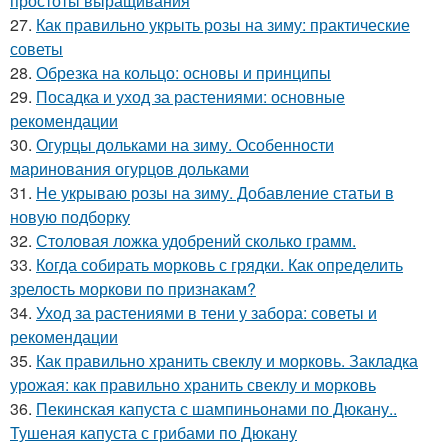
простоты выращивания
27.
Как правильно укрыть розы на зиму: практические
советы
28.
Обрезка на кольцо: основы и принципы
29.
Посадка и уход за растениями: основные
рекомендации
30.
Огурцы дольками на зиму. Особенности
маринования огурцов дольками
31.
Не укрываю розы на зиму. Добавление статьи в
новую подборку
32.
Столовая ложка удобрений сколько грамм.
33.
Когда собирать морковь с грядки. Как определить
зрелость моркови по признакам?
34.
Уход за растениями в тени у забора: советы и
рекомендации
35.
Как правильно хранить свеклу и морковь. Закладка
урожая: как правильно хранить свеклу и морковь
36.
Пекинская капуста с шампиньонами по Дюкану..
Тушеная капуста с грибами по Дюкану