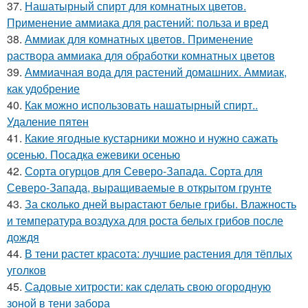
37.
Нашатырный спирт для комнатных цветов.
Применение аммиака для растений: польза и вред
38.
Аммиак для комнатных цветов. Применение
раствора аммиака для обработки комнатных цветов
39.
Аммиачная вода для растений домашних. Аммиак,
как удобрение
40.
Как можно использовать нашатырный спирт..
Удаление пятен
41.
Какие ягодные кустарники можно и нужно сажать
осенью. Посадка ежевики осенью
42.
Сорта огурцов для Северо-Запада. Сорта для
Северо-Запада, выращиваемые в открытом грунте
43.
За сколько дней вырастают белые грибы. Влажность
и температура воздуха для роста белых грибов после
дождя
44.
В тени растет красота: лучшие растения для тёплых
уголков
45.
Садовые хитрости: как сделать свою огородную
зоной в тени забора