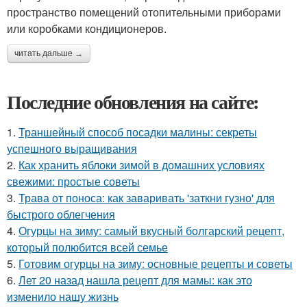
пространство помещений отопительными приборами
или коробками кондиционеров.
читать дальше →
Последние обновления на сайте:
1.
Траншейный способ посадки малины: секреты
успешного выращивания
2.
Как хранить яблоки зимой в домашних условиях
свежими: простые советы
3.
Трава от поноса: как заваривать 'заткни гузно' для
быстрого облегчения
4.
Огурцы на зиму: самый вкусный болгарский рецепт,
который полюбится всей семье
5.
Готовим огурцы на зиму: основные рецепты и советы
6.
Лет 20 назад нашла рецепт для мамы: как это
изменило нашу жизнь