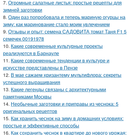
7.
Огромные салатные листья: простые рецепты для
зимней заготовки
8.
Один раз попробовала и теперь мариную огурцы на
зиму: как маринование стало моим увлечением
9.
Отзывы и опыт: семена САДОВИТА томат Таня F1 5
семечек 00191978
10.
Какие современные культурные проекты
реализуются в Барнауле
11.
Какие современные тенденции в культуре и
искусстве представлены в Пензе
12.
В мае сажаем хризантему мультифлора: секреты
успешного выращивания
13.
Какие легенды связаны с архитектурными
памятниками Москвы
14.
Необычные заготовки и приправы из чеснока: 5
оригинальных рецептов
15.
Как хранить чеснок на зиму в домашних условиях:
простые и эффективные способы
16.
Как сохранить чеснок в квартире до нового урожая: