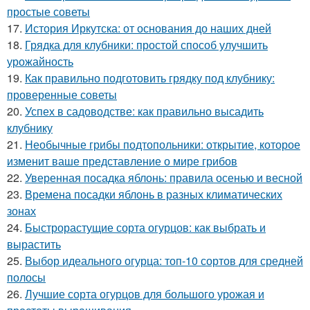
простые советы
17.
История Иркутска: от основания до наших дней
18.
Грядка для клубники: простой способ улучшить
урожайность
19.
Как правильно подготовить грядку под клубнику:
проверенные советы
20.
Успех в садоводстве: как правильно высадить
клубнику
21.
Необычные грибы подтопольники: открытие, которое
изменит ваше представление о мире грибов
22.
Уверенная посадка яблонь: правила осенью и весной
23.
Времена посадки яблонь в разных климатических
зонах
24.
Быстрорастущие сорта огурцов: как выбрать и
вырастить
25.
Выбор идеального огурца: топ-10 сортов для средней
полосы
26.
Лучшие сорта огурцов для большого урожая и