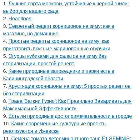
1.
Лучшие сорта моркови, устойчивые к черной гнили:
выбор для вашего сада
2.
Headlines:
3.
Секретный рецепт корнишонов на зиму: как в
магазине, но домашние
4.
Простые рецепты корнишонов на зиму: как
приготовить вкусные маринованные огурчики
5.
Огурцы кубиками для салатов на зиму без
стерилизации: простой рецепт
6.
Какие природные заповедники и парки есть в
Калининградской области
7.
Хрустящие корнишоны на зиму: 5 простых рецептов
без стерилизации
8.
Трава 'Заткни Гузно': Как Правильно Заваривать для
Максимальной Эффективности
9.
Есть ли природные достопримечательности в городе
10.
Какие современные культурные проекты
реализуются в Ижевске
11.
Семена томата детерминантного таня F1 SEMINIS: