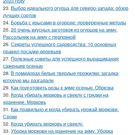
2023 году
23.
Выбор идеального огурца для северо-запада: обзор
лучших сортов
24.
Борьба с крысами в огороде: проверенные методы
25.
20 очень вкусных заготовок из огурцов на зиму.
Рассольник на зиму с перловкой
26.
Секреты успешного садоводства: 10 основных
правил посадки деревьев
27.
Полезные советы для успешного выращивания
саженцев осенью
28.
В помидорах белые твердые прожилки: загадка,
которую мы разгадали
29.
Как подготовить розы к зиме осенью. Обрезка
30.
Когда убирать морковь и свеклу с грядки на
хранение. Морковь
31.
Как правильно и когда убирать урожай моркови.
Сроки
32.
Когда убирать морковь и свеклу.
33.
Уборка моркови на хранение на зиму. Уборка