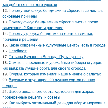
как добиться высокого урожая
12.
Почему мой фикус бенджамина сбросил все листья:
основные причины
13.
Почему фикус бенджамина сбросил листья после
замерзания? Как спасти растение
14.
Почему у фикуса бенджамина желтеют листья:
причины и решения
15.
Какие современные культурные центры есть в городе
16.
Headlines:
17.
Татьяна Буланова Вологда: Путь к успеху
18.
Самые выносливые и урожайные гибриды огурцов:
как выбрать лучшие сорта для своего огорода
19.
Огурцы, которые изменили наше мнение о салатах
20.
Вкусные и хрустящие: 20 лучших сортов ранних
огурцов
21.
Выбор идеального сорта картофеля для жарки:
проверенные рецепты и советы
22.
Как выбрать оптимальный день для уборки моркови в