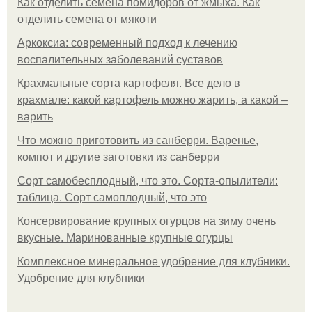
Как отделить семена помидоров от жмыха. Как
отделить семена от мякоти
Аркоксиа: современный подход к лечению
воспалительных заболеваний суставов
Крахмальные сорта картофеля. Все дело в
крахмале: какой картофель можно жарить, а какой –
варить
Что можно приготовить из санберри. Варенье,
компот и другие заготовки из санберри
Сорт самобесплодный, что это. Сорта-опылители:
таблица. Сорт самоплодный, что это
Консервирование крупных огурцов на зиму очень
вкусные. Маринованные крупные огурцы
Комплексное минеральное удобрение для клубники.
Удобрение для клубники