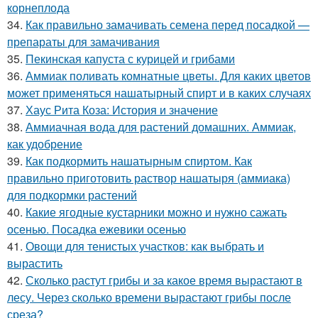
корнеплода
34.
Как правильно замачивать семена перед посадкой —
препараты для замачивания
35.
Пекинская капуста с курицей и грибами
36.
Аммиак поливать комнатные цветы. Для каких цветов
может применяться нашатырный спирт и в каких случаях
37.
Хаус Рита Коза: История и значение
38.
Аммиачная вода для растений домашних. Аммиак,
как удобрение
39.
Как подкормить нашатырным спиртом. Как
правильно приготовить раствор нашатыря (аммиака)
для подкормки растений
40.
Какие ягодные кустарники можно и нужно сажать
осенью. Посадка ежевики осенью
41.
Овощи для тенистых участков: как выбрать и
вырастить
42.
Сколько растут грибы и за какое время вырастают в
лесу. Через сколько времени вырастают грибы после
среза?