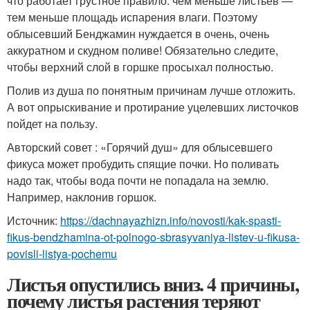
что работает грустное правило: чем меньше листьев —
тем меньше площадь испарения влаги. Поэтому
облысевший Бенджамин нуждается в очень, очень
аккуратном и скудном поливе! Обязательно следите,
чтобы верхний слой в горшке просыхал полностью.
Полив из душа по понятным причинам лучше отложить.
А вот опрыскивание и протирание уцелевших листочков
пойдет на пользу.
Авторский совет : «Горячий душ» для облысевшего
фикуса может пробудить спящие почки. Но поливать
надо так, чтобы вода почти не попадала на землю.
Например, наклонив горшок.
Источник:
https://dachnayazhizn.info/novosti/kak-spasti-
fikus-bendzhamina-ot-polnogo-sbrasyvaniya-listev-u-fikusa-
povisli-listya-pochemu
Листья опустились вниз. 4 причины,
почему листья растения теряют