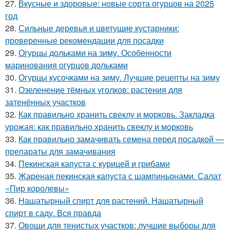
27.
Вкусные и здоровые: новые сорта огурцов на 2025
год
28.
Сильные деревья и цветущие кустарники:
проверенные рекомендации для посадки
29.
Огурцы дольками на зиму. Особенности
маринования огурцов дольками
30.
Огурцы кусочками на зиму. Лучшие рецепты на зиму
31.
Озеленение тёмных уголков: растения для
затенённых участков
32.
Как правильно хранить свеклу и морковь. Закладка
урожая: как правильно хранить свеклу и морковь
33.
Как правильно замачивать семена перед посадкой —
препараты для замачивания
34.
Пекинская капуста с курицей и грибами
35.
Жареная пекинская капуста с шампиньонами. Салат
«Пир королевы»
36.
Нашатырный спирт для растений. Нашатырный
спирт в саду. Вся правда
37.
Овощи для тенистых участков: лучшие выборы для