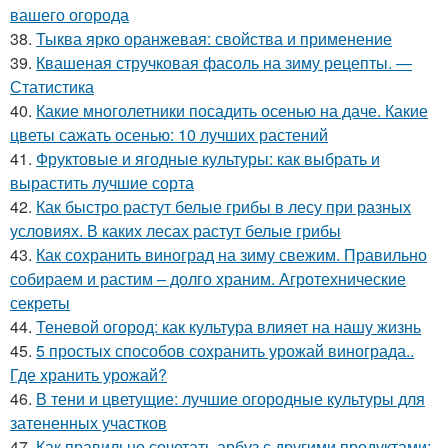
вашего огорода
38.
Тыква ярко оранжевая: свойства и применение
39.
Квашеная стручковая фасоль на зиму рецепты. —
Статистика
40.
Какие многолетники посадить осенью на даче. Какие
цветы сажать осенью: 10 лучших растений
41.
Фруктовые и ягодные культуры: как выбрать и
вырастить лучшие сорта
42.
Как быстро растут белые грибы в лесу при разных
условиях. В каких лесах растут белые грибы
43.
Как сохранить виноград на зиму свежим. Правильно
собираем и растим – долго храним. Агротехнические
секреты
44.
Теневой огород: как культура влияет на нашу жизнь
45.
5 простых способов сохранить урожай винограда..
Где хранить урожай?
46.
В тени и цветущие: лучшие огородные культуры для
затененных участков
47.
Как правильно сочетать арбуз с другими продуктами: