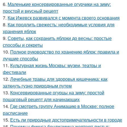
6.
Маленькие консервированные огурчики на зиму:
простой и вкусный рецепт
7.
Как Ижевск развивался с момента своего основания
8.
Как продлить свежесть: необходимые условия для
хранения яблок
9.
Советы, как сохранить яблоки до весны: простые
способы и секреты
10.
Полное руководство по хранению яблок: правила и
лучшие способы
11.
Культурная жизнь Москвы: музеи, театры и
фестивали
12.
Лечебные травы для здоровья кишечника: как
заткнуть гузно природным путем
13.
Консервированные огурцы на зиму: простой
пошаговый рецепт для начинающих
14.
Где смотреть группу Анимацию в Москве: полное
расписание
15.
Есть ли природные достопримечательности в городе
16.
Почему у фикуса бенджамина желтеют листья: