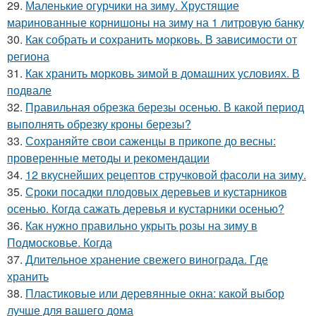
29.
Маленькие огурчики на зиму. Хрустящие
маринованные корнишоны на зиму на 1 литровую банку
30.
Как собрать и сохранить морковь. В зависимости от
региона
31.
Как хранить морковь зимой в домашних условиях. В
подвале
32.
Правильная обрезка березы осенью. В какой период
выполнять обрезку кроны березы?
33.
Сохраняйте свои саженцы в прикопе до весны:
проверенные методы и рекомендации
34.
12 вкуснейших рецептов стручковой фасоли на зиму.
35.
Сроки посадки плодовых деревьев и кустарников
осенью. Когда сажать деревья и кустарники осенью?
36.
Как нужно правильно укрыть розы на зиму в
Подмосковье. Когда
37.
Длительное хранение свежего винограда. Где
хранить
38.
Пластиковые или деревянные окна: какой выбор
лучше для вашего дома