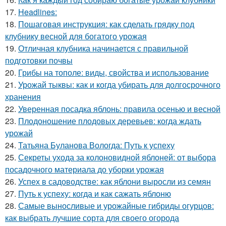
17.
Headlines:
18.
Пошаговая инструкция: как сделать грядку под
клубнику весной для богатого урожая
19.
Отличная клубника начинается с правильной
подготовки почвы
20.
Грибы на тополе: виды, свойства и использование
21.
Урожай тыквы: как и когда убирать для долгосрочного
хранения
22.
Уверенная посадка яблонь: правила осенью и весной
23.
Плодоношение плодовых деревьев: когда ждать
урожай
24.
Татьяна Буланова Вологда: Путь к успеху
25.
Секреты ухода за колоновидной яблоней: от выбора
посадочного материала до уборки урожая
26.
Успех в садоводстве: как яблони выросли из семян
27.
Путь к успеху: когда и как сажать яблоню
28.
Самые выносливые и урожайные гибриды огурцов:
как выбрать лучшие сорта для своего огорода