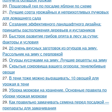
20.
Пошаговый гид по посадке яблони по схеме
21.
Лучшие сорта урожайных и неприхотливых пучковых
для домашнего сада
22.
Создание эффективного ландшафтного дизайна:
принципы расположения деревьев и кустарников
23.
Быстрое развитие грибов опята в лесу за сутки:
факторы и условия
24.
20 очень вкусных заготовок из огурцов на зиму.
Рассольник на зиму с перловкой
25.
Огурцы кусочками на зиму. Лучшие рецепты на зиму
26.
Скрытые сокровища вашего огорода: тенелюбивые
овощи
27.
В тени тоже можно выращивать: 10 овощей для
урожая в тени
28.
Уборка моркови на хранение. Основные правила по
уборки урожая моркови
29.
Как правильно замачивать семена перед посадкой —
препараты для замачивания