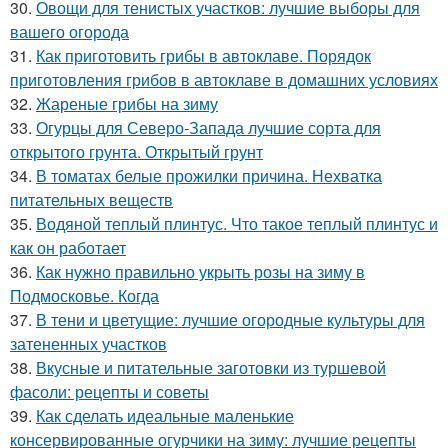
30.
Овощи для тенистых участков: лучшие выборы для
вашего огорода
31.
Как приготовить грибы в автоклаве. Порядок
приготовления грибов в автоклаве в домашних условиях
32.
Жареные грибы на зиму
33.
Огурцы для Северо-Запада лучшие сорта для
открытого грунта. Открытый грунт
34.
В томатах белые прожилки причина. Нехватка
питательных веществ
35.
Водяной теплый плинтус. Что такое теплый плинтус и
как он работает
36.
Как нужно правильно укрыть розы на зиму в
Подмосковье. Когда
37.
В тени и цветущие: лучшие огородные культуры для
затененных участков
38.
Вкусные и питательные заготовки из туршевой
фасоли: рецепты и советы
39.
Как сделать идеальные маленькие
консервированные огурчики на зиму: лучшие рецепты