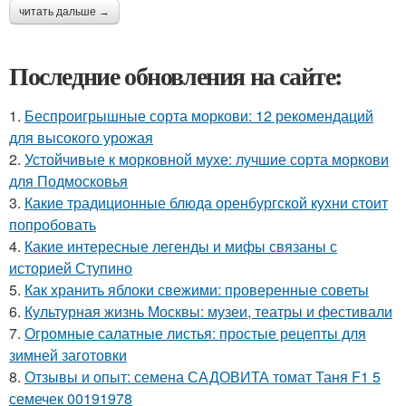
читать дальше →
Последние обновления на сайте:
1.
Беспроигрышные сорта моркови: 12 рекомендаций
для высокого урожая
2.
Устойчивые к морковной мухе: лучшие сорта моркови
для Подмосковья
3.
Какие традиционные блюда оренбургской кухни стоит
попробовать
4.
Какие интересные легенды и мифы связаны с
историей Ступино
5.
Как хранить яблоки свежими: проверенные советы
6.
Культурная жизнь Москвы: музеи, театры и фестивали
7.
Огромные салатные листья: простые рецепты для
зимней заготовки
8.
Отзывы и опыт: семена САДОВИТА томат Таня F1 5
семечек 00191978