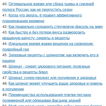
40.
Оптимальное время для сбора тыквы в средней
полосе России: как не пропустить сезон
41.
Когда что делать: 6 правил эффективного
планирования времени
42.
Как правильно сохранить стручковую фасоль на зиму
43.
Как быстро и без потери вкуса разморозить
квашеную капусту: секреты и рецепты
44.
Идеальное время жарки вешенок на сковороде:
подробный гид
45.
Здоровые рецепты с шпинатом: как включить его в
рацион
46.
Шпинат - секрет здорового питания: полезные
свойства и рецепты блюд
47.
Шпинат: супер-продукт для похудения и здоровья
48.
Как шпинат может улучшить ваше здоровье и помочь
в похудении
49.
Преимущества использования плитки песчано
полимерной для облицовки фасадов зданий
50.
Миф или реальность: откройте тайну ложного белого