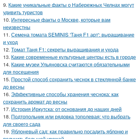
9.
Какие уникальные факты о Набережных Челнах могут
удивить туристов
10.
Интересные факты о Москве, которые вам
неизвестны
11.
Семена томата SEMINIS 'Таня F1 арт': выращивание
и уход
12.
Томат Таня F1: секреты выращивания и ухода
13.
Какие современные культурные центры есть в городе
14.
Какие музеи Ульяновска считаются обязательными
для посещения
15.
Простой способ сохранить чеснок в стеклянной банке
до весны
16.
Эффективные способы хранения чеснока: как
сохранить аромат до весны
17.
История Иркутска: от основания до наших дней
18.
Подтопольник или рядовка тополевая: что выбрать
для своего сада
19.
Яблоневый сад: как правильно посадить яблоню и
получить большой урожай