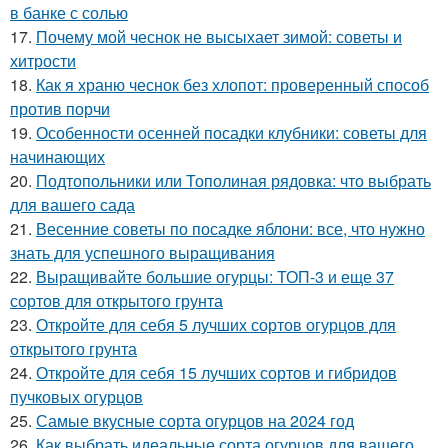
в банке с солью
17.
Почему мой чеснок не высыхает зимой: советы и
хитрости
18.
Как я храню чеснок без хлопот: проверенный способ
против порчи
19.
Особенности осенней посадки клубники: советы для
начинающих
20.
Подтопольники или Тополиная рядовка: что выбрать
для вашего сада
21.
Весенние советы по посадке яблони: все, что нужно
знать для успешного выращивания
22.
Выращивайте большие огурцы: ТОП-3 и еще 37
сортов для открытого грунта
23.
Откройте для себя 5 лучших сортов огурцов для
открытого грунта
24.
Откройте для себя 15 лучших сортов и гибридов
пучковых огурцов
25.
Самые вкусные сорта огурцов на 2024 год
26.
Как выбрать идеальные сорта огурцов для вашего