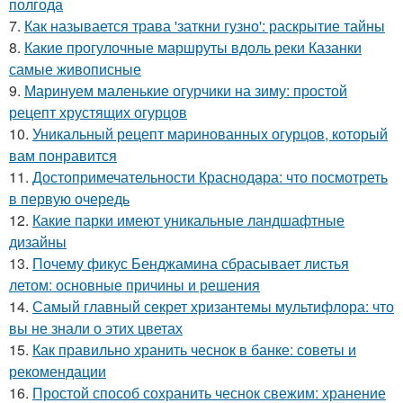
полгода
7.
Как называется трава 'заткни гузно': раскрытие тайны
8.
Какие прогулочные маршруты вдоль реки Казанки
самые живописные
9.
Маринуем маленькие огурчики на зиму: простой
рецепт хрустящих огурцов
10.
Уникальный рецепт маринованных огурцов, который
вам понравится
11.
Достопримечательности Краснодара: что посмотреть
в первую очередь
12.
Какие парки имеют уникальные ландшафтные
дизайны
13.
Почему фикус Бенджамина сбрасывает листья
летом: основные причины и решения
14.
Самый главный секрет хризантемы мультифлора: что
вы не знали о этих цветах
15.
Как правильно хранить чеснок в банке: советы и
рекомендации
16.
Простой способ сохранить чеснок свежим: хранение