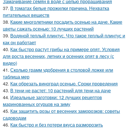
Замачивание семян в воде с целью проращивания
37.
В томатах белые прожилки причина. Нехватка
питательных веществ
38.
Какие многолетники посадить осенью на даче. Какие
цветы сажать осенью: 10 лучших растений
39.
Водяной теплый плинтус. Что такое теплый плинтус и
как он работает
40.
Как быстро растут грибы на примере опят. Условия
для роста весенних, летних и осенних опят в лесу (с
видео)
41.
Сколько грамм удобрения в столовой ложке или
таблица мер
42.
Как обрезать виноград осенью. Сроки проведения
43.
В тени не растет: 10 растений для тени на даче
44.
Идеальные заготовки: 12 лучших рецептов
маринованных огурцов на зиму
45.
Как защитить розы от весенних заморозков: советы
садоводам
46.
Как быстро и без потери вкуса разморозить