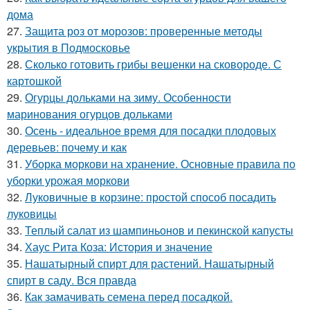
дома
27.
Защита роз от морозов: проверенные методы
укрытия в Подмосковье
28.
Сколько готовить грибы вешенки на сковороде. С
картошкой
29.
Огурцы дольками на зиму. Особенности
маринования огурцов дольками
30.
Осень - идеальное время для посадки плодовых
деревьев: почему и как
31.
Уборка моркови на хранение. Основные правила по
уборки урожая моркови
32.
Луковичные в корзине: простой способ посадить
луковицы
33.
Теплый салат из шампиньонов и пекинской капусты
34.
Хаус Рита Коза: История и значение
35.
Нашатырный спирт для растений. Нашатырный
спирт в саду. Вся правда
36.
Как замачивать семена перед посадкой.