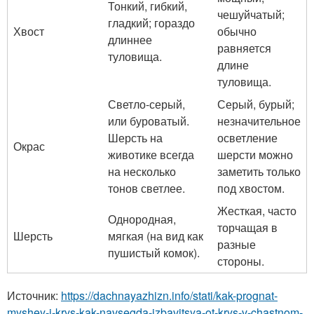
Тонкий, гибкий,
чешуйчатый;
гладкий; гораздо
Хвост
обычно
длиннее
равняется
туловища.
длине
туловища.
Светло-серый,
Серый, бурый;
или буроватый.
незначительное
Шерсть на
осветление
Окрас
животике всегда
шерсти можно
на несколько
заметить только
тонов светлее.
под хвостом.
Жесткая, часто
Однородная,
торчащая в
Шерсть
мягкая (на вид как
разные
пушистый комок).
стороны.
Источник:
https://dachnayazhizn.info/stati/kak-prognat-
myshey-i-krys-kak-navsegda-izbavitsya-ot-krys-v-chastnom-