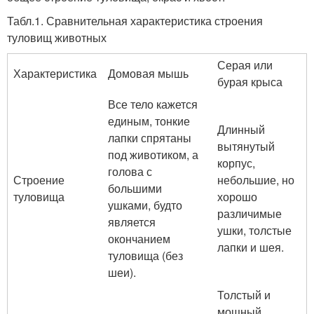
Табл.1. Сравнительная характеристика строения
туловищ животных
Серая или
Характеристика
Домовая мышь
бурая крыса
Все тело кажется
единым, тонкие
Длинный
лапки спрятаны
вытянутый
под животиком, а
корпус,
голова с
Строение
небольшие, но
большими
туловища
хорошо
ушками, будто
различимые
является
ушки, толстые
окончанием
лапки и шея.
туловища (без
шеи).
Толстый и
мощный,