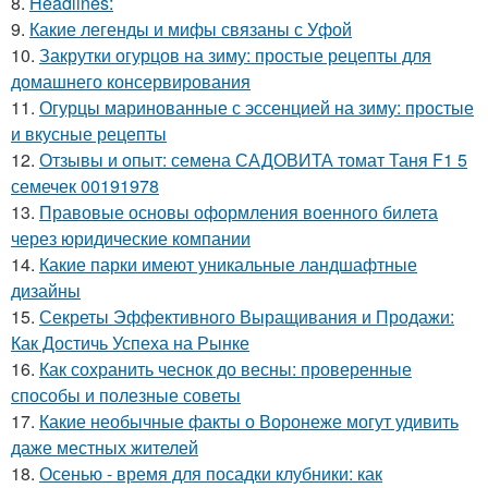
8.
Headlines:
9.
Какие легенды и мифы связаны с Уфой
10.
Закрутки огурцов на зиму: простые рецепты для
домашнего консервирования
11.
Огурцы маринованные с эссенцией на зиму: простые
и вкусные рецепты
12.
Отзывы и опыт: семена САДОВИТА томат Таня F1 5
семечек 00191978
13.
Правовые основы оформления военного билета
через юридические компании
14.
Какие парки имеют уникальные ландшафтные
дизайны
15.
Секреты Эффективного Выращивания и Продажи:
Как Достичь Успеха на Рынке
16.
Как сохранить чеснок до весны: проверенные
способы и полезные советы
17.
Какие необычные факты о Воронеже могут удивить
даже местных жителей
18.
Осенью - время для посадки клубники: как