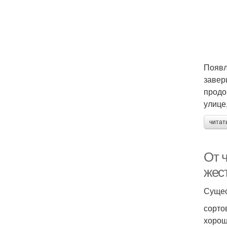
Появл
завер
продо
улице
читат
От 
жес
Сущес
сорто
хорош