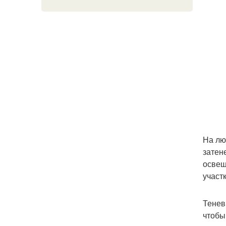
На лю
затен
освещ
участк
Тенев
чтобы