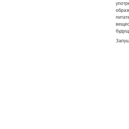
употр
образ
питат
вещес
будущ
Запущ