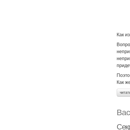
Как и
Вопро
непри
непри
приде
Поэто
Как ж
читат
Вас
Сек