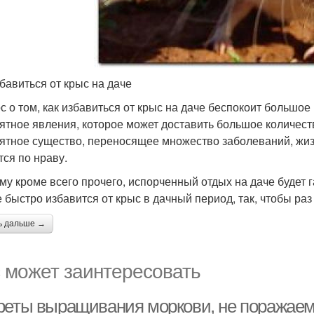
збавиться от крыс на даче
с о том, как избавиться от крыс на даче беспокоит большо
ятное явления, которое может доставить большое количеств
ятное существо, переносящее множество заболеваний, жизн
тся по нраву.
му кроме всего прочего, испорченный отдых на даче будет 
е быстро избавится от крыс в дачный период, так, чтобы раз
ь дальше →
 может заинтересовать
реты выращивания моркови, не поражае