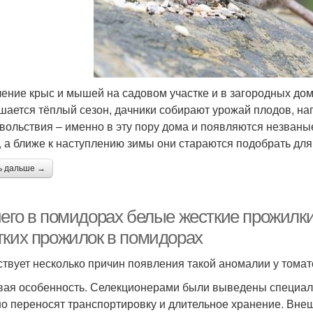
ение крыс и мышей на садовом участке и в загородных доми
шается тёплый сезон, дачники собирают урожай плодов, н
вольствия – именно в эту пору дома и появляются незваные
, а ближе к наступлению зимы они стараются подобрать для
ь дальше →
чего в помидорах белые жесткие прожилк
тких прожилок в помидорах
твует несколько причин появления такой аномалии у томат
вая особенность. Селекционерами были выведены специа
о переносят транспортировку и длительное хранение. Внеш