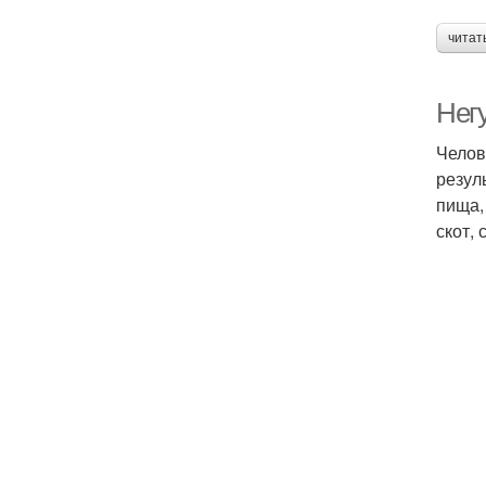
читат
Нег
Челов
резул
пища,
скот,