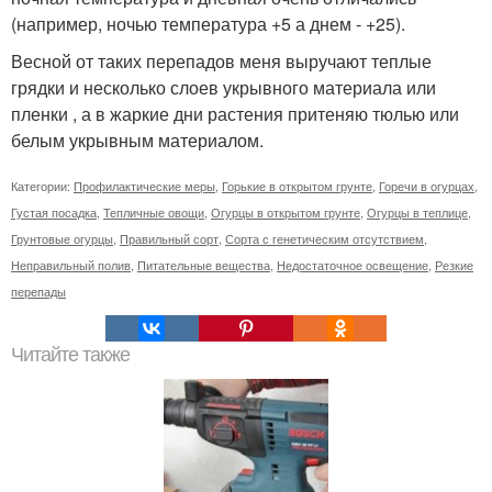
(например, ночью температура +5 а днем - +25).
Весной от таких перепадов меня выручают теплые
грядки и несколько слоев укрывного материала или
пленки , а в жаркие дни растения притеняю тюлью или
белым укрывным материалом.
Категории:
Профилактические меры
,
Горькие в открытом грунте
,
Горечи в огурцах
,
Густая посадка
,
Тепличные овощи
,
Огурцы в открытом грунте
,
Огурцы в теплице
,
Грунтовые огурцы
,
Правильный сорт
,
Сорта с генетическим отсутствием
,
Неправильный полив
,
Питательные вещества
,
Недостаточное освещение
,
Резкие
перепады
Читайте также