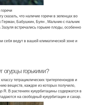
 горечи
 сказать, что наличие горечи в зеленцах во
к Герман, Бабушкин, Буян , Мальчик-с-пальчик
а Зазуля встречались горькие плоды, особенно
ни себя ведут в вашей климатической зоне и
ет огурцы горькими?
к классу тетрациклических тритерпеноидов и
нию веществ, каждое из которых получило,
до R. В растениях кукурбитацины содержатся в
падаются на свободный кукурбитацин и сахар.