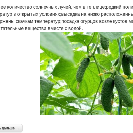
ее количество солнечных лучей, чем в теплице;редкий пол
ратур в открытых условиях;высадка на низко расположенны
ржены скачкам температур;посадка огурцов возле кустов м
итательные вещества вместе с водой.
ь дальше →