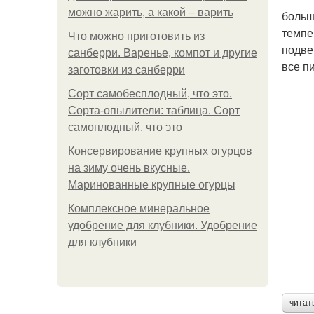
можно жарить, а какой – варить
больш
темпе
Что можно приготовить из
подве
санберри. Варенье, компот и другие
все п
заготовки из санберри
Сорт самобесплодный, что это.
Сорта-опылители: таблица. Сорт
самоплодный, что это
Консервирование крупных огурцов
на зиму очень вкусные.
Маринованные крупные огурцы
Комплексное минеральное
удобрение для клубники. Удобрение
для клубники
читат