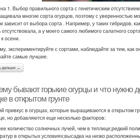
на 1. Выбор правильного сорта с генетическим отсутствием
ащивала многие сорта огурцов, поэтому с уверенностью могу
м зависит от выбора сорта . Например, у таких гибридов, ка
ь отсутствовала, а у моего самого любимого салатного сорт
 к осени.
му, экспериментируйте с сортами, наблюдайте за тем, как о
айте самые лучшие.
ь дальше →
му бывают горькие огурцы и что нужно де
ке в открытом грунте
ий привкус в огурцах, которые выращиваются в открытом гру
це, но добавляются еще несколько факторов:
ее количество солнечных лучей, чем в теплице;редкий пол
ратур в открытых условиях;высадка на низко расположенны