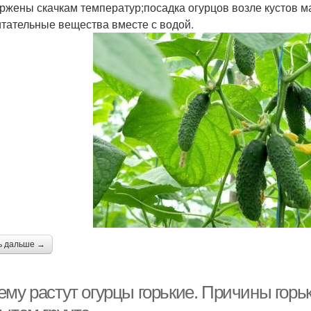
ржены скачкам температур;посадка огурцов возле кустов м
итательные вещества вместе с водой.
ь дальше →
му растут огурцы горькие. Причины горьк