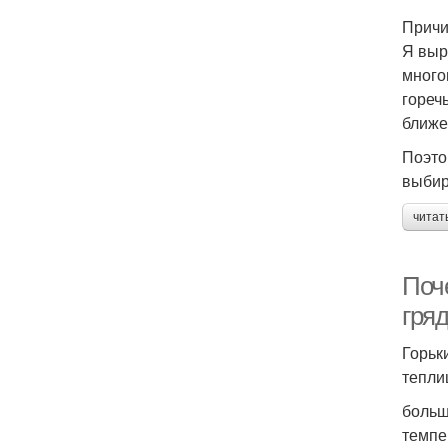
Причи
Я выр
много
гореч
ближе
Поэто
выбир
читат
Поче
гряд
Горьк
тепли
больш
темпе