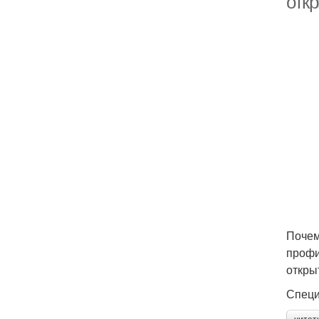
отк
Почем
профи
откры
Специ