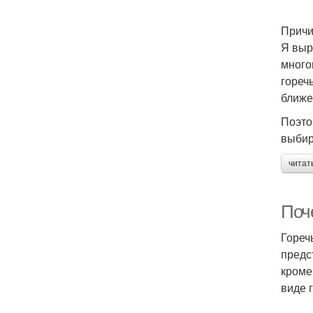
Причи
Я выр
много
гореч
ближе
Поэто
выбир
читат
Поче
Гореч
предс
кроме
виде 