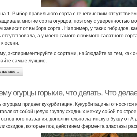
на 1. Выбор правильного сорта с генетическим отсутствием
ащивала многие сорта огурцов, поэтому с уверенностью могу
м зависит от выбора сорта . Например, у таких гибридов, ка
ь отсутствовала, а у моего самого любимого салатного сорт
 к осени.
му, экспериментируйте с сортами, наблюдайте за тем, как о
айте самые лучшие.
ь дальше →
му огурцы горькие, что делать. Что дела
ь огурцам придает кукурбитацин. Кукурбитацины относятся 
тавляют собой целую группу сходных между собой по строе
 основного названия, дополнительно латинскую букву от А 
гликозидов, которые под действием фермента эластазы рас