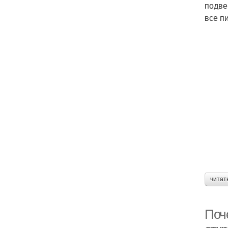
подве
все п
читат
Поче