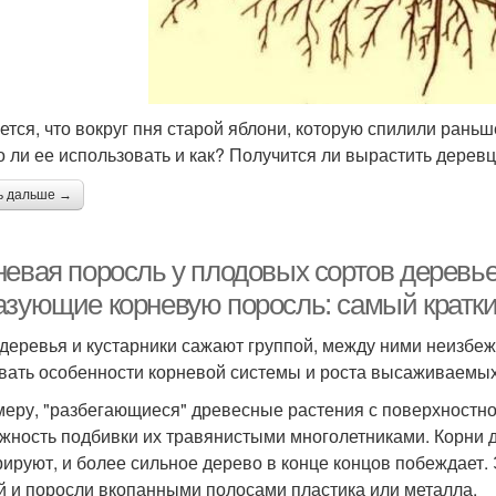
ется, что вокруг пня старой яблони, которую спилили рань
 ли ее использовать и как? Получится ли вырастить деревце
ь дальше →
невая поросль у плодовых сортов деревье
азующие корневую поросль: самый краткий
 деревья и кустарники сажают группой, между ними неизбе
вать особенности корневой системы и роста высаживаемых
меру, "разбегающиеся" древесные растения с поверхностн
жность подбивки их травянистыми многолетниками. Корни д
рируют, и более сильное дерево в конце концов побеждает.
й и поросли вкопанными полосами пластика или металла.