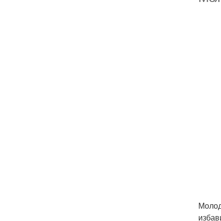
Молод
избав