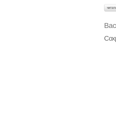
читат
Вас
Сох