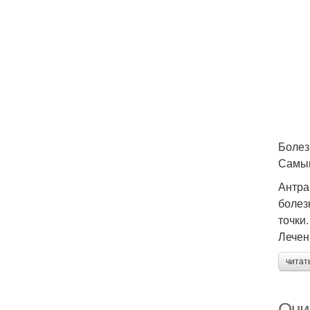
Боле
Самым
Антра
болез
точки
Лечен
читат
Очи