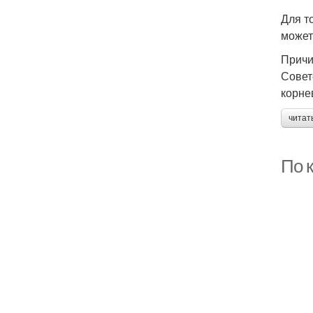
Для т
может
Причи
Совет
корне
читат
По 