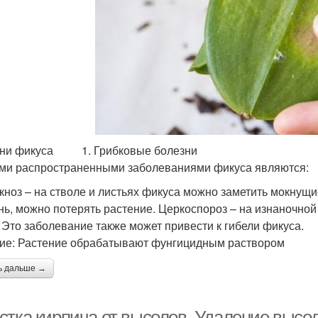
зни фикуса 1. Грибковые болезни
и распространенными заболеваниями фикуса являются:
кноз – на стволе и листьях фикуса можно заметить мокнущи
нь, можно потерять растение. Церкоспороз – на изнаночно
. Это заболевание также может привести к гибели фикуса.
ие: Растение обрабатывают фунгицидным раствором
ь дальше →
стка кирпича от высолов. Удаление высол