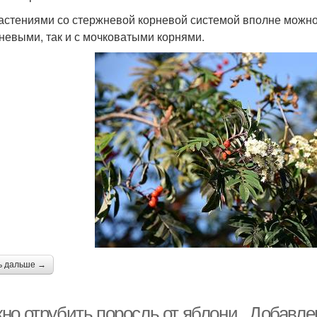
астениями со стержневой корневой системой вполне можно у
невыми, так и с мочковатыми корнями.
ь дальше →
но отрубить поросль от яблони.. Добавле