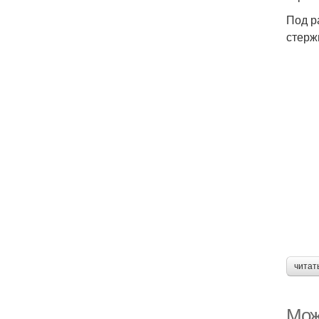
Под р
стерж
читат
Мож