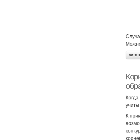
Случа
Можно
читат
Кор
обр
Когда
учиты
К при
возмо
конку
корне