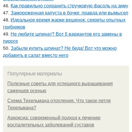
46.
Как правильно сохранить стручковую фасоль на зиму
47.
Замороженная капуста в бочке: правда или вымысел
48.
Идеальное время жарки вешенок: секреты опытных
грибников
49.
Не любите шпинат? Вот 5 вариантов его замены в
пироге
50.
Забыли купить шпинат? Не беда! Вот что можно
добавить в салат вместо него
Популярные материалы
Полезные советы для успешного выращивания
саженцев осенью
Схема Тихельмана отопления. Что такое петля
Тихельмана?
Аркоксиа: современный подход к лечению
воспалительных заболеваний суставов