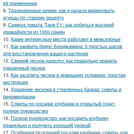
её применение
8.
Традиционные шпики: как я начала мариновать
огурцы по старому рецепту
9.
Семена томата 'Таня F1': как добиться высокой
урожайности из 1000 семян
10.
Какие интересные места работают в межсезонье
11.
Как оживить фикус Бенджамина: 5 простых шагов
для восстановления вашего растения
12.
Свежий чеснок надолго: как правильно хранить
очищенный чеснок
13.
Как засолить чеснок в домашних условиях: простая
инструкция
14.
Хранение чеснока в стеклянных банках: советы и
рекомендации
15.
Советы по посадке клубники в открытый грунт:
полное руководство
16.
Полное руководство: как посадить клубнику
правильно и получить хороший урожай
17.
Особенности осенней посадки клубники: советы для