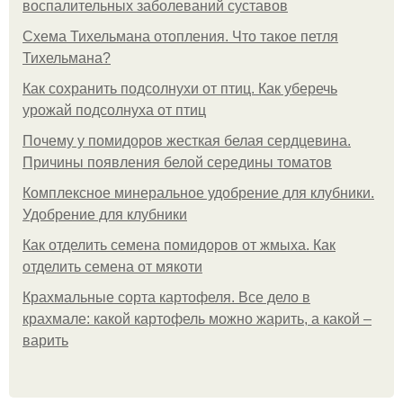
воспалительных заболеваний суставов
Схема Тихельмана отопления. Что такое петля
Тихельмана?
Как сохранить подсолнухи от птиц. Как уберечь
урожай подсолнуха от птиц
Почему у помидоров жесткая белая сердцевина.
Причины появления белой середины томатов
Комплексное минеральное удобрение для клубники.
Удобрение для клубники
Как отделить семена помидоров от жмыха. Как
отделить семена от мякоти
Крахмальные сорта картофеля. Все дело в
крахмале: какой картофель можно жарить, а какой –
варить