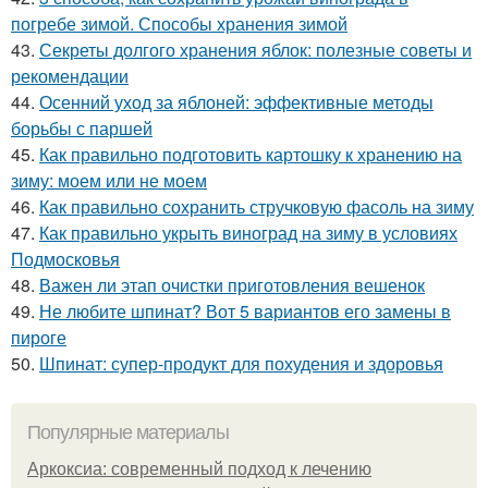
погребе зимой. Способы хранения зимой
43.
Секреты долгого хранения яблок: полезные советы и
рекомендации
44.
Осенний уход за яблоней: эффективные методы
борьбы с паршей
45.
Как правильно подготовить картошку к хранению на
зиму: моем или не моем
46.
Как правильно сохранить стручковую фасоль на зиму
47.
Как правильно укрыть виноград на зиму в условиях
Подмосковья
48.
Важен ли этап очистки приготовления вешенок
49.
Не любите шпинат? Вот 5 вариантов его замены в
пироге
50.
Шпинат: супер-продукт для похудения и здоровья
Популярные материалы
Аркоксиа: современный подход к лечению