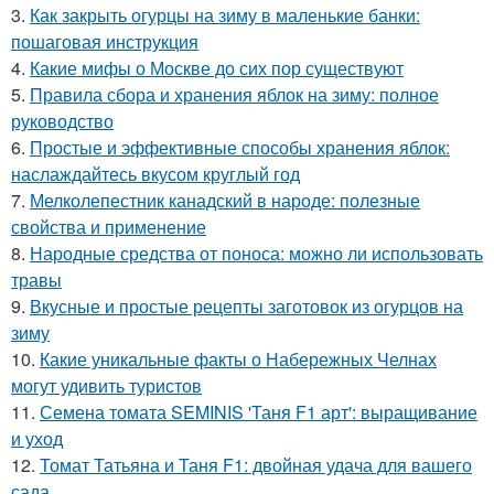
3.
Как закрыть огурцы на зиму в маленькие банки:
пошаговая инструкция
4.
Какие мифы о Москве до сих пор существуют
5.
Правила сбора и хранения яблок на зиму: полное
руководство
6.
Простые и эффективные способы хранения яблок:
наслаждайтесь вкусом круглый год
7.
Мелколепестник канадский в народе: полезные
свойства и применение
8.
Народные средства от поноса: можно ли использовать
травы
9.
Вкусные и простые рецепты заготовок из огурцов на
зиму
10.
Какие уникальные факты о Набережных Челнах
могут удивить туристов
11.
Семена томата SEMINIS 'Таня F1 арт': выращивание
и уход
12.
Томат Татьяна и Таня F1: двойная удача для вашего
сада