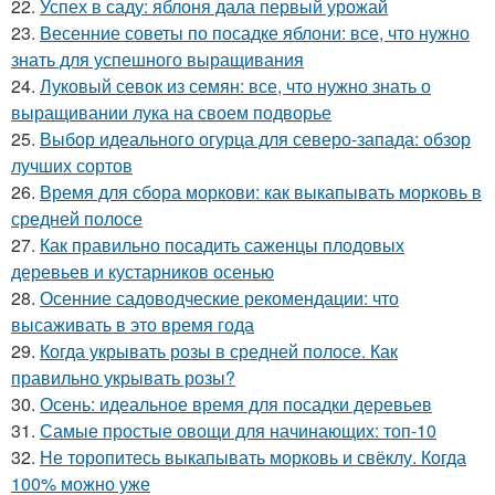
22.
Успех в саду: яблоня дала первый урожай
23.
Весенние советы по посадке яблони: все, что нужно
знать для успешного выращивания
24.
Луковый севок из семян: все, что нужно знать о
выращивании лука на своем подворье
25.
Выбор идеального огурца для северо-запада: обзор
лучших сортов
26.
Время для сбора моркови: как выкапывать морковь в
средней полосе
27.
Как правильно посадить саженцы плодовых
деревьев и кустарников осенью
28.
Осенние садоводческие рекомендации: что
высаживать в это время года
29.
Когда укрывать розы в средней полосе. Как
правильно укрывать розы?
30.
Осень: идеальное время для посадки деревьев
31.
Самые простые овощи для начинающих: топ-10
32.
Не торопитесь выкапывать морковь и свёклу. Когда
100% можно уже