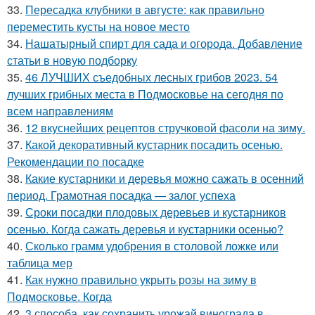
33.
Пересадка клубники в августе: как правильно
переместить кусты на новое место
34.
Нашатырный спирт для сада и огорода. Добавление
статьи в новую подборку
35.
46 ЛУЧШИХ съедобных лесных грибов 2023. 54
лучших грибных места в Подмосковье на сегодня по
всем направлениям
36.
12 вкуснейших рецептов стручковой фасоли на зиму.
37.
Какой декоративный кустарник посадить осенью.
Рекомендации по посадке
38.
Какие кустарники и деревья можно сажать в осенний
период. Грамотная посадка — залог успеха
39.
Сроки посадки плодовых деревьев и кустарников
осенью. Когда сажать деревья и кустарники осенью?
40.
Сколько грамм удобрения в столовой ложке или
таблица мер
41.
Как нужно правильно укрыть розы на зиму в
Подмосковье. Когда
42.
3 способа, как сохранить урожай винограда в