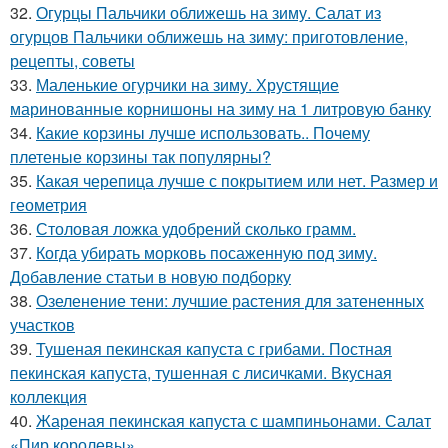
32.
Огурцы Пальчики оближешь на зиму. Салат из
огурцов Пальчики оближешь на зиму: приготовление,
рецепты, советы
33.
Маленькие огурчики на зиму. Хрустящие
маринованные корнишоны на зиму на 1 литровую банку
34.
Какие корзины лучше использовать.. Почему
плетеные корзины так популярны?
35.
Какая черепица лучше с покрытием или нет. Размер и
геометрия
36.
Столовая ложка удобрений сколько грамм.
37.
Когда убирать морковь посаженную под зиму.
Добавление статьи в новую подборку
38.
Озеленение тени: лучшие растения для затененных
участков
39.
Тушеная пекинская капуста с грибами. Постная
пекинская капуста, тушенная с лисичками. Вкусная
коллекция
40.
Жареная пекинская капуста с шампиньонами. Салат
«Пир королевы»