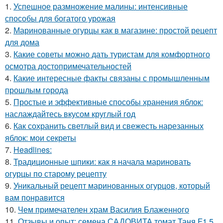
1.
Успешное размножение малины: интенсивные
способы для богатого урожая
2.
Маринованные огурцы как в магазине: простой рецепт
для дома
3.
Какие советы можно дать туристам для комфортного
осмотра достопримечательностей
4.
Какие интересные факты связаны с промышленным
прошлым города
5.
Простые и эффективные способы хранения яблок:
наслаждайтесь вкусом круглый год
6.
Как сохранить светлый вид и свежесть нарезанных
яблок: мои секреты
7.
Headlines:
8.
Традиционные шпики: как я начала мариновать
огурцы по старому рецепту
9.
Уникальный рецепт маринованных огурцов, который
вам понравится
10.
Чем примечателен храм Василия Блаженного
11.
Отзывы и опыт: семена САДОВИТА томат Таня F1 5