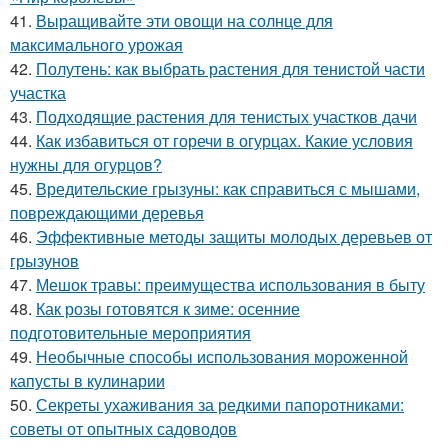
41.
Выращивайте эти овощи на солнце для
максимального урожая
42.
Полутень: как выбрать растения для тенистой части
участка
43.
Подходящие растения для тенистых участков дачи
44.
Как избавиться от горечи в огурцах. Какие условия
нужны для огурцов?
45.
Вредительские грызуны: как справиться с мышами,
повреждающими деревья
46.
Эффективные методы защиты молодых деревьев от
грызунов
47.
Мешок травы: преимущества использования в быту
48.
Как розы готовятся к зиме: осенние
подготовительные мероприятия
49.
Необычные способы использования мороженной
капусты в кулинарии
50.
Секреты ухаживания за редкими папоротниками:
советы от опытных садоводов