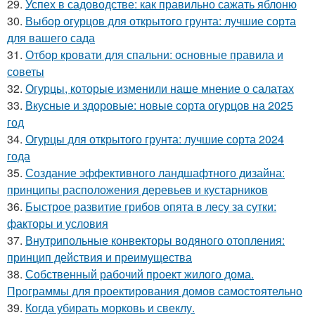
29.
Успех в садоводстве: как правильно сажать яблоню
30.
Выбор огурцов для открытого грунта: лучшие сорта
для вашего сада
31.
Отбор кровати для спальни: основные правила и
советы
32.
Огурцы, которые изменили наше мнение о салатах
33.
Вкусные и здоровые: новые сорта огурцов на 2025
год
34.
Огурцы для открытого грунта: лучшие сорта 2024
года
35.
Создание эффективного ландшафтного дизайна:
принципы расположения деревьев и кустарников
36.
Быстрое развитие грибов опята в лесу за сутки:
факторы и условия
37.
Внутрипольные конвекторы водяного отопления:
принцип действия и преимущества
38.
Собственный рабочий проект жилого дома.
Программы для проектирования домов самостоятельно
39.
Когда убирать морковь и свеклу.