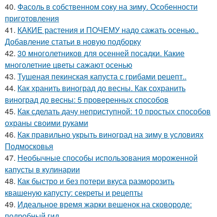
40.
Фасоль в собственном соку на зиму. Особенности
приготовления
41.
КАКИЕ растения и ПОЧЕМУ надо сажать осенью..
Добавление статьи в новую подборку
42.
30 многолетников для осенней посадки. Какие
многолетние цветы сажают осенью
43.
Тушеная пекинская капуста с грибами рецепт..
44.
Как хранить виноград до весны. Как сохранить
виноград до весны: 5 проверенных способов
45.
Как сделать дачу неприступной: 10 простых способов
охраны своими руками
46.
Как правильно укрыть виноград на зиму в условиях
Подмосковья
47.
Необычные способы использования мороженной
капусты в кулинарии
48.
Как быстро и без потери вкуса разморозить
квашеную капусту: секреты и рецепты
49.
Идеальное время жарки вешенок на сковороде:
подробный гид