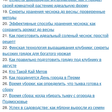
своей комнатной растению идеальную форму
19.
Секреты хранения чеснока до весны: проверенные
методы
20.
Эффективные способы хранения чеснока: как
сохранить аромат до весны
21.
Как приготовить идеальный соленый чеснок: простой
рецепт
22.
Финская технология выращивания клубники: секреты
высоких грядок для богатого урожая
23.
Как правильно подготовить грядку под клубнику в
августе
24.
Кто Такой Кай Метов
25.
Как празднуется День города в Перми
26.
Время уборки: как определить, что тыква готова к
сбору
27.
Время сбора: когда убирать тыкву с огорода в
Подмосковье
28.
Успех в садоводстве: как яблони выросли из семян