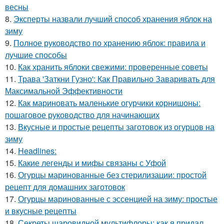
весны
8.
Эксперты назвали лучший способ хранения яблок на
зиму
9.
Полное руководство по хранению яблок: правила и
лучшие способы
10.
Как хранить яблоки свежими: проверенные советы
11.
Трава 'Заткни Гузно': Как Правильно Заваривать для
Максимальной Эффективности
12.
Как мариновать маленькие огурчики корнишоны:
пошаговое руководство для начинающих
13.
Вкусные и простые рецепты заготовок из огурцов на
зиму
14.
Headlines:
15.
Какие легенды и мифы связаны с Уфой
16.
Огурцы маринованные без стерилизации: простой
рецепт для домашних заготовок
17.
Огурцы маринованные с эссенцией на зиму: простые
и вкусные рецепты
18.
Секреты шаровидной мультифлоры: как я придал