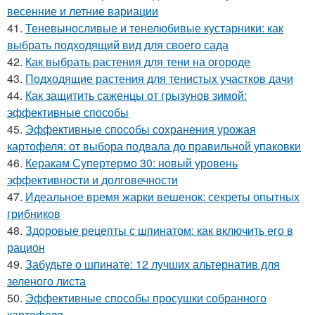
весенние и летние вариации
41.
Теневыносливые и тенелюбивые кустарники: как
выбрать подходящий вид для своего сада
42.
Как выбрать растения для тени на огороде
43.
Подходящие растения для тенистых участков дачи
44.
Как защитить саженцы от грызунов зимой:
эффективные способы
45.
Эффективные способы сохранения урожая
картофеля: от выбора подвала до правильной упаковки
46.
Керакам Супертермо 30: новый уровень
эффективности и долговечности
47.
Идеальное время жарки вешенок: секреты опытных
грибников
48.
Здоровые рецепты с шпинатом: как включить его в
рацион
49.
Забудьте о шпинате: 12 лучших альтернатив для
зеленого листа
50.
Эффективные способы просушки собранного
картофеля