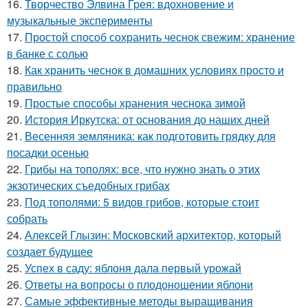
16.
Творчество Элвина Грея: вдохновение и
музыкальные эксперименты
17.
Простой способ сохранить чеснок свежим: хранение
в банке с солью
18.
Как хранить чеснок в домашних условиях просто и
правильно
19.
Простые способы хранения чеснока зимой
20.
История Иркутска: от основания до наших дней
21.
Весенняя земляника: как подготовить грядку для
посадки осенью
22.
Грибы на тополях: все, что нужно знать о этих
экзотических съедобных грибах
23.
Под тополями: 5 видов грибов, которые стоит
собрать
24.
Алексей Глызин: Московский архитектор, который
создает будущее
25.
Успех в саду: яблоня дала первый урожай
26.
Ответы на вопросы о плодоношении яблони
27.
Самые эффективные методы выращивания