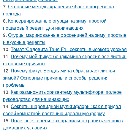
7.
Основные методы хранения яблок в погребе на
полгода
8.
Консервированные огурцы на зиму: простой
пошаговый рецепт для начинающих
9.
Огурцы маринованные с эссенцией на зиму: простые
и вкусные рецепты
10.
Томат 'Садовита Таня F1': секреты высокого урожая
11.
Почему мой фикус бенджамина сбросил все листья:
основные причины
12.
Почему фикус Бенджамина сбрасывает листья
зимой? Основные причины и способы решения
проблемы
13.
Как размножить хризантему мультифлора: полное
руководство для начинающих
14.
Секреты шаровидной мультифлоры: как я придал
своей комнатной растению идеальную форму
15.
Полезные советы: как правильно хранить чеснок в
домашних условиях