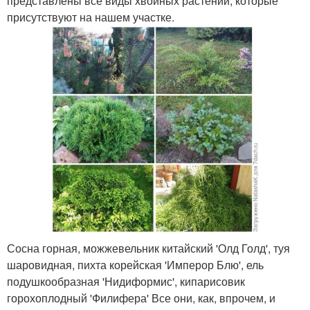
представлены все виды хвойных растений, которые
присутствуют на нашем участке.
Сосна горная, можжевельник китайский 'Олд Голд', туя
шаровидная, пихта корейская 'Имперор Блю', ель
подушкообразная 'Нидиформис', кипарисовик
горохоплодный 'Филифера' Все они, как, впрочем, и