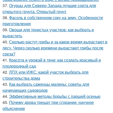
37.
Огурцы для Северо-Запада лучшие сорта для
открытого грунта. Открытый грунт
38.
Фасоль в собственном соку на зиму. Особенности
приготовления
39.
Овощи для тенистых участков: как выбрать и
вырастить
40.
Сколько растут грибы и за какое время вырастают в
лесу. Через сколько времени вырастают грибы после
среза?
41.
Красота и урожай в тени: как создать красивый и
плодородный сад
42.
ЛПХ или ИЖС: какой участок выбрать для
строительства дома
43.
Как выбрать саженцы малины: советы для
начинающих садоводов
44.
Эффективные методы борьбы с паршей осенью
45.
Почему дрова трещат при сгорании: научное
объяснение