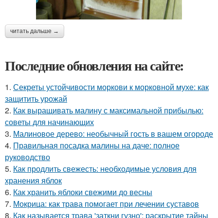
читать дальше →
Последние обновления на сайте:
1.
Секреты устойчивости моркови к морковной мухе: как
защитить урожай
2.
Как выращивать малину с максимальной прибылью:
советы для начинающих
3.
Малиновое дерево: необычный гость в вашем огороде
4.
Правильная посадка малины на даче: полное
руководство
5.
Как продлить свежесть: необходимые условия для
хранения яблок
6.
Как хранить яблоки свежими до весны
7.
Мокрица: как трава помогает при лечении суставов
8.
Как называется трава 'заткни гузно': раскрытие тайны