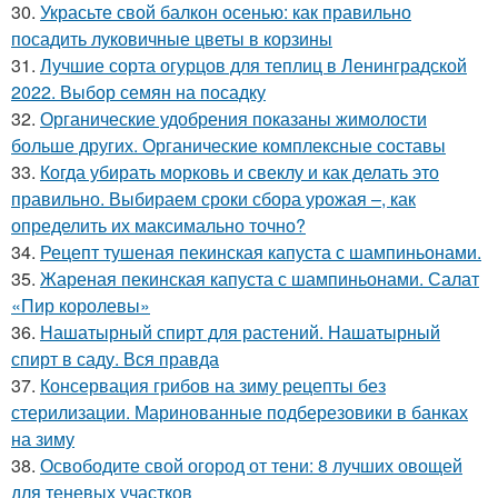
30.
Украсьте свой балкон осенью: как правильно
посадить луковичные цветы в корзины
31.
Лучшие сорта огурцов для теплиц в Ленинградской
2022. Выбор семян на посадку
32.
Органические удобрения показаны жимолости
больше других. Органические комплексные составы
33.
Когда убирать морковь и свеклу и как делать это
правильно. Выбираем сроки сбора урожая –, как
определить их максимально точно?
34.
Рецепт тушеная пекинская капуста с шампиньонами.
35.
Жареная пекинская капуста с шампиньонами. Салат
«Пир королевы»
36.
Нашатырный спирт для растений. Нашатырный
спирт в саду. Вся правда
37.
Консервация грибов на зиму рецепты без
стерилизации. Маринованные подберезовики в банках
на зиму
38.
Освободите свой огород от тени: 8 лучших овощей
для теневых участков