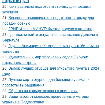
открытый грунт
20.
Как правильно подготовить грядку для посадки
клубники
21.
Весенняя земляника: как подготовить грядку для
посадки осенью
22.
ГРИБЫ за 30 МИНУТ: быстро, вкусно и полезно
23.
Где можно найти актуальное расписание Дидюли в
Барнауле
24.
Группа Анимация в Кемерове: как купить билеты на
концерты
25.
Удивительный мир яблоневых садов Сибири:
открываем секреты
26.
Выбор лучших огурцов для открытого грунта в 2024
году
27.
Лучшие сорта огурцов для большого урожая и
простоты выращивания
28.
Обрезка на кольцо: основы и принципы
29.
Защита роз от морозов: проверенные методы
укрытия в Подмосковье