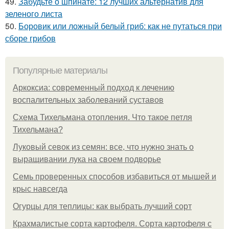
49.
Забудьте о шпинате: 12 лучших альтернатив для
зеленого листа
50.
Боровик или ложный белый гриб: как не путаться при
сборе грибов
Популярные материалы
Аркоксиа: современный подход к лечению
воспалительных заболеваний суставов
Схема Тихельмана отопления. Что такое петля
Тихельмана?
Луковый севок из семян: все, что нужно знать о
выращивании лука на своем подворье
Семь проверенных способов избавиться от мышей и
крыс навсегда
Огурцы для теплицы: как выбрать лучший сорт
Крахмалистые сорта картофеля. Сорта картофеля с