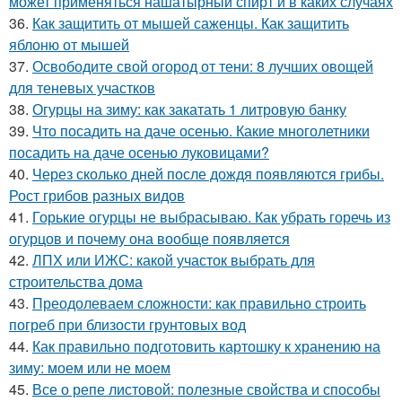
может применяться нашатырный спирт и в каких случаях
36.
Как защитить от мышей саженцы. Как защитить
яблоню от мышей
37.
Освободите свой огород от тени: 8 лучших овощей
для теневых участков
38.
Огурцы на зиму: как закатать 1 литровую банку
39.
Что посадить на даче осенью. Какие многолетники
посадить на даче осенью луковицами?
40.
Через сколько дней после дождя появляются грибы.
Рост грибов разных видов
41.
Горькие огурцы не выбрасываю. Как убрать горечь из
огурцов и почему она вообще появляется
42.
ЛПХ или ИЖС: какой участок выбрать для
строительства дома
43.
Преодолеваем сложности: как правильно строить
погреб при близости грунтовых вод
44.
Как правильно подготовить картошку к хранению на
зиму: моем или не моем
45.
Все о репе листовой: полезные свойства и способы