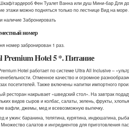
 Шкаф/гардероб Фен Туалет Ванна или душ Мини-бар Для до
ие этажи можно подняться только по лестнице Вид на море /
и наличие Забронировать
местный номер
ня номер забронирован 1 раз.
al Premium Hotel 5 *. Питание
Premium Hotel работает по системе Ultra All Inclusive – «ул
енебельности. Отменное качество и огромное разнообразие
азах посетителей. Также включены напитки импортного прои
ый ресторан накрывает «шведский стол». На завтрак подаду
льких видов сыров и колбас, салаты, зелень, фрукты, хлопь
ие вафли, джемы, мед и всевозможную выпечку.
ед и ужин: баранина, телятина, курятина, индюшатина, рыба
. Множество салатов и ингредиентов для приготовления па