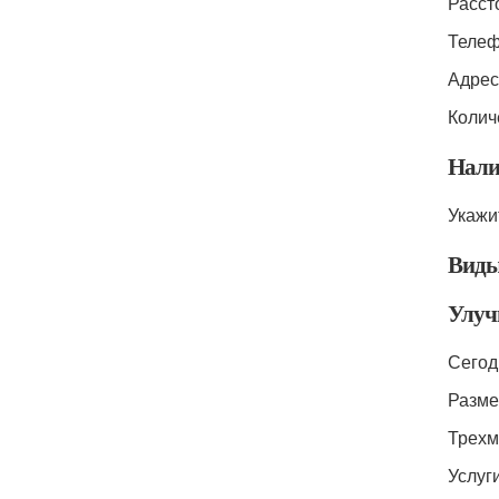
Расст
Телеф
Адрес:
Колич
Нали
Укажи
Виды
Улуч
Сегод
Разме
Трехм
Услуг