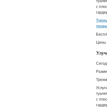
туале
с пло
гарде
Турун
трудн
Беспл
Цены 
Улуч
Сегод
Разме
Трехм
Услуг
туале
с пло
гарде