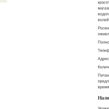
красо
магаз
водоп
волей
Роско
оживл
Полно
Телеф
Адрес:
Колич
Питани
предл
время
Нали
Укажи