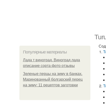
Tur
Сод
T
Популярные материалы
Лада т виноград. Виноград лада
описание сорта фото отзывы
Зеленые перцы на зиму в банках.
Маринованный болгарский перец
на зиму: 11 рецептов заготовки
T