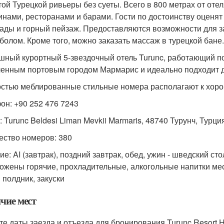
той Турецкой ривьеры без суеты. Всего в 800 метрах от оте
инами, ресторанами и барами. Гости по достоинству оценя
ады и горный пейзаж. Предоставляются возможности для 
болом. Кроме того, можно заказать массаж в турецкой бане.
шный курортный 5-звездочный отель Turunc, работающий п
енным портовым городом Мармарис и идеально подходит д
стью меблированные стильные номера располагают к хоро
он: +90 252 476 7243
 Turunc Beldesi Liman Mevkii Marmaris, 48740 Турунч, Турци
ество номеров: 380
е: AI (завтрак), поздний завтрак, обед, ужин - шведский ст
ожены горячие, прохладительные, алкогольные напитки мес
 полдник, закуски
чие мест
те даты заезда и отъезда для бронирования Turunc Resort Ho