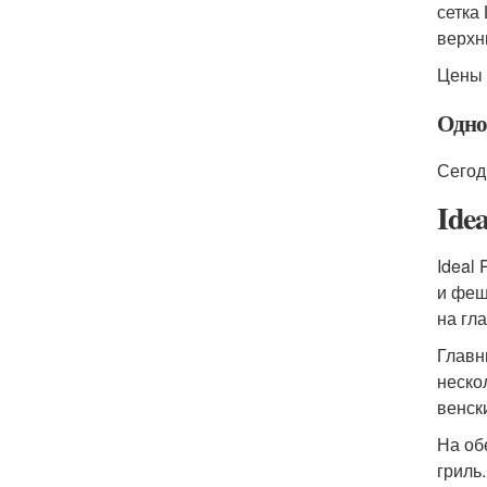
сетка
верхн
Цены 
Одно
Сегод
Ide
Ideal 
и феш
на гл
Главн
неско
венск
На об
гриль