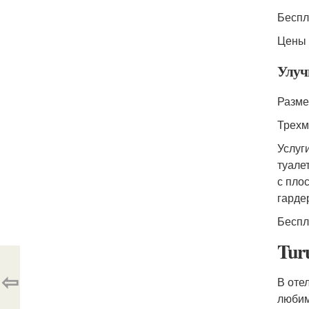
Беспл
Цены 
Улуч
Разме
Трехм
Услуг
туале
с пло
гарде
Беспл
Tur
⇦
В оте
любим