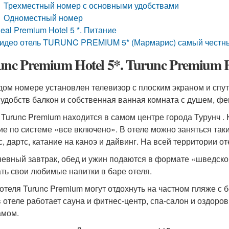
Трехместный номер с основными удобствами
Одноместный номер
deal Premium Hotel 5 *. Питание
идео отель TURUNC PREMIUM 5* (Мармарис) самый честный
unc Premium Hotel 5*. Turunc Premium 
дом номере установлен телевизор с плоским экраном и спу
 удобств балкон и собственная ванная комната с душем, фе
 Turunc Premium находится в самом центре города Турунч . 
ие по системе «все включено». В отеле можно заняться так
с, дартс, катание на каноэ и дайвинг. На всей территории о
евный завтрак, обед и ужин подаются в формате «шведского
ать свои любимые напитки в баре отеля.
 отеля Turunc Premium могут отдохнуть на частном пляже с
 в отеле работает сауна и фитнес-центр, спа-салон и оздор
амом.