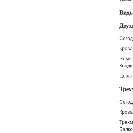
Виды 
Двух
Сегод
Крова
Номер
Конди
Цены 
Трех
Сегод
Крова
Трехм
Балко