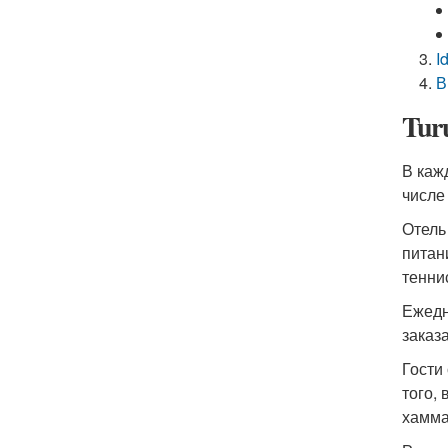
I
В
Tur
В каж
числе
Отель
питан
тенни
Ежедн
заказ
Гости
того,
хамм