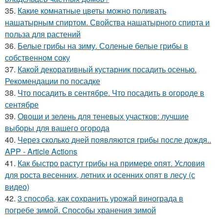
35.
Какие комнатные цветы можно поливать
нашатырным спиртом. Свойства нашатырного спирта и
польза для растений
36.
Белые грибы на зиму. Соленые белые грибы в
собственном соку
37.
Какой декоративный кустарник посадить осенью.
Рекомендации по посадке
38.
Что посадить в сентябре. Что посадить в огороде в
сентябре
39.
Овощи и зелень для теневых участков: лучшие
выборы для вашего огорода
40.
Через сколько дней появляются грибы после дождя..
APP - Article Actions
41.
Как быстро растут грибы на примере опят. Условия
для роста весенних, летних и осенних опят в лесу (с
видео)
42.
3 способа, как сохранить урожай винограда в
погребе зимой. Способы хранения зимой