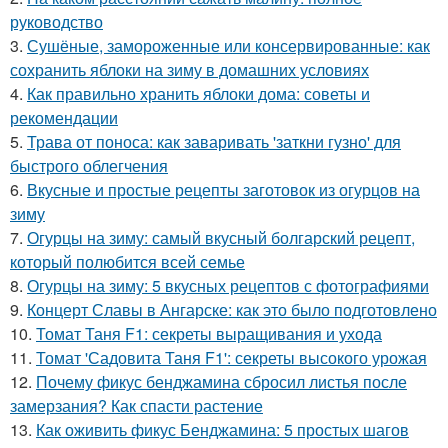
руководство
3.
Сушёные, замороженные или консервированные: как
сохранить яблоки на зиму в домашних условиях
4.
Как правильно хранить яблоки дома: советы и
рекомендации
5.
Трава от поноса: как заваривать 'заткни гузно' для
быстрого облегчения
6.
Вкусные и простые рецепты заготовок из огурцов на
зиму
7.
Огурцы на зиму: самый вкусный болгарский рецепт,
который полюбится всей семье
8.
Огурцы на зиму: 5 вкусных рецептов с фотографиями
9.
Концерт Славы в Ангарске: как это было подготовлено
10.
Томат Таня F1: секреты выращивания и ухода
11.
Томат 'Садовита Таня F1': секреты высокого урожая
12.
Почему фикус бенджамина сбросил листья после
замерзания? Как спасти растение
13.
Как оживить фикус Бенджамина: 5 простых шагов