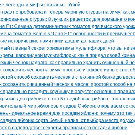
ие легенды и мифы связаны с Уфой
н раз попробовала и теперь мариную огурцы на зиму: как 
ринованные огурцы: 8 лучших рецептов для домашнего ко
ня F1: Семена детерминантных томатов для высокого урож
мена томатов Seminis 'Таня F1': особенности и преимущест
кие исторические памятники дошли до наших дней
мый главный секрет хризантемы мультифлора: что вы не зн
креты шаровидной мультифлоры: как я придал своей комн
ежий чеснок надолго: как правильно хранить очищенный че
к сохранить чеснок на зиму: простые и эффективные спосо
остой способ сохранить чеснок в стеклянной банке до весн
к сохранить очищенный чеснок в масле: простой способ на
к правильно посадить клубнику в августе: основные правил
крытие для грибников: топ 5 съедобных грибов в тополёвы
ивительный мир яблоневых садов Сибири: открываем секр
ень - идеальное время для посадки яблони: почему это так и
садила яблоню сорта белый налив: от выбора места до ухо
пех в садоводстве: секреты правильного посадки яблони
ес или рожь: какой лучше для здоровья