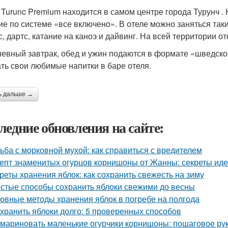
 Turunc Premium находится в самом центре города Турунч . 
ие по системе «все включено». В отеле можно заняться так
с, дартс, катание на каноэ и дайвинг. На всей территории о
евный завтрак, обед и ужин подаются в формате «шведского
ать свои любимые напитки в баре отеля.
ь дальше →
ледние обновления на сайте:
ьба с морковной мухой: как справиться с вредителем
епт знаменитых огурцов корнишоны от Жанны: секреты ид
реты хранения яблок: как сохранить свежесть на зиму
стые способы сохранить яблоки свежими до весны
овные методы хранения яблок в погребе на полгода
 хранить яблоки долго: 5 проверенных способов
 мариновать маленькие огурчики корнишоны: пошаговое р