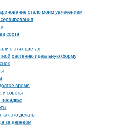
маринование стало моим увлечением
нсервирования
ая
ва сорта
али о этих цветах
атной растению идеальную форму
снок
бы
ы
 долгое время
а и советы
х посадках
еты
 как это делать
да за деревом