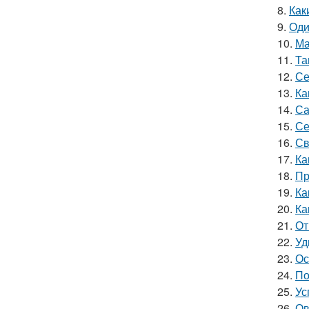
8.
Как
9.
Оди
10.
Ма
11.
Та
12.
Се
13.
Ка
14.
Са
15.
Се
16.
Св
17.
Ка
18.
Пр
19.
Ка
20.
Ка
21.
От
22.
Уд
23.
Ос
24.
По
25.
Ус
26.
Ов