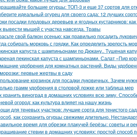
ращивайте большие огурцы: ТОП-3 и еще 37 сортов для от
берите идеальный огурец для своего сада: 12 лучших сорто
оки посадки плодовых деревьев и ягодных кустарников: как
к вывести мышей с участка навсегда. Травы
расьте свой балкон осенью: как правильно посадить лукови
гда собирать морковь с грядки. Как определить зрелость мо
кинская капуста с шампиньонами по Дюкану.. Тушеная капу
реная пекинская капуста с шампиньонами. Салат «Пир ко
машние удобрения для комнатных растений. Виды удобрен
морозки: первые жертвы в саду
пользование корзинок для посадки луковичных. Зачем нуж
олько грамм удобрения в столовой ложке или таблица мер
к хранить виноград в домашних условиях всю зиму. Способ
невой огород: как культура влияет на нашу жизнь
ощи для теневых участков: лучшие сорта для тенистого сад
особ, как сохранить огурцы свежими длительно. Нестанда
авильное время для обрезки плакучей берёзы: советы и р
ращивание стевии в домашних условиях: простой способ п