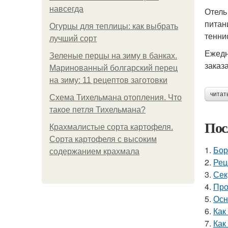
навсегда
Отель
питан
Огурцы для теплицы: как выбрать
тенни
лучший сорт
Ежедн
Зеленые перцы на зиму в банках.
заказ
Маринованный болгарский перец
на зиму: 11 рецептов заготовки
читат
Схема Тихельмана отопления. Что
такое петля Тихельмана?
Пос
Крахмалистые сорта картофеля.
Сорта картофеля с высоким
1.
Бор
содержанием крахмала
2.
Рец
3.
Сек
4.
Про
5.
Осн
6.
Как
7.
Как