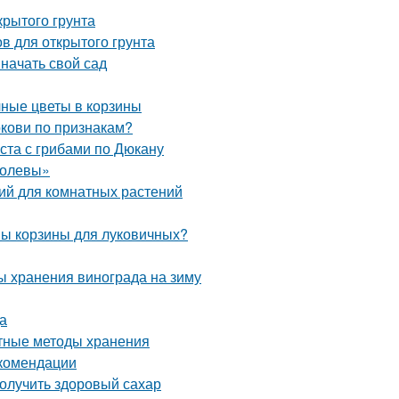
крытого грунта
в для открытого грунта
 начать свой сад
чные цветы в корзины
ркови по признакам?
ста с грибами по Дюкану
ролевы»
ий для комнатных растений
ны корзины для луковичных?
ы хранения винограда на зиму
а
ртные методы хранения
екомендации
олучить здоровый сахар