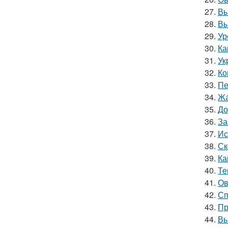
27.
Вы
28.
Вы
29.
Ур
30.
Ка
31.
Ук
32.
Ко
33.
Пе
34.
Жа
35.
До
36.
За
37.
Ис
38.
Ск
39.
Ка
40.
Те
41.
Ов
42.
Сп
43.
Пр
44.
Вы