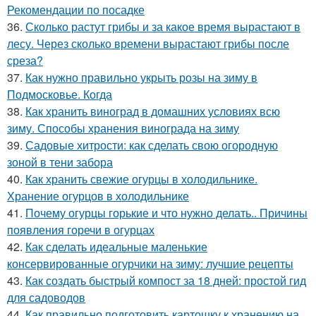
Рекомендации по посадке
36.
Сколько растут грибы и за какое время вырастают в
лесу. Через сколько времени вырастают грибы после
среза?
37.
Как нужно правильно укрыть розы на зиму в
Подмосковье. Когда
38.
Как хранить виноград в домашних условиях всю
зиму. Способы хранения винограда на зиму
39.
Садовые хитрости: как сделать свою огородную
зоной в тени забора
40.
Как хранить свежие огурцы в холодильнике.
Хранение огурцов в холодильнике
41.
Почему огурцы горькие и что нужно делать.. Причины
появления горечи в огурцах
42.
Как сделать идеальные маленькие
консервированные огурчики на зиму: лучшие рецепты
43.
Как создать быстрый компост за 18 дней: простой гид
для садоводов
44.
Как правильно подготовить картошку к хранению на