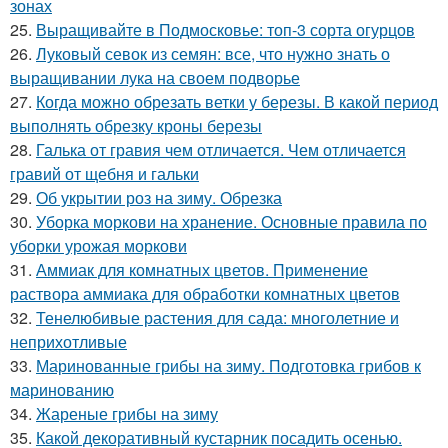
зонах
25.
Выращивайте в Подмосковье: топ-3 сорта огурцов
26.
Луковый севок из семян: все, что нужно знать о
выращивании лука на своем подворье
27.
Когда можно обрезать ветки у березы. В какой период
выполнять обрезку кроны березы
28.
Галька от гравия чем отличается. Чем отличается
гравий от щебня и гальки
29.
Об укрытии роз на зиму. Обрезка
30.
Уборка моркови на хранение. Основные правила по
уборки урожая моркови
31.
Аммиак для комнатных цветов. Применение
раствора аммиака для обработки комнатных цветов
32.
Тенелюбивые растения для сада: многолетние и
неприхотливые
33.
Маринованные грибы на зиму. Подготовка грибов к
маринованию
34.
Жареные грибы на зиму
35.
Какой декоративный кустарник посадить осенью.