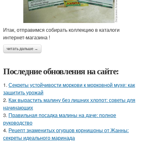
Итак, отправимся собирать коллекцию в каталоги
интернет-магазина !
читать дальше →
Последние обновления на сайте:
1.
Секреты устойчивости моркови к морковной мухе: как
защитить урожай
2.
Как вырастить малину без лишних хлопот: советы для
начинающих
3.
Правильная посадка малины на даче: полное
руководство
4.
Рецепт знаменитых огурцов корнишоны от Жанны:
секреты идеального маринада