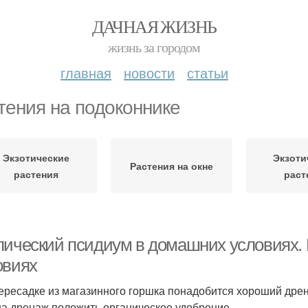
ДАЧНАЯ ЖИЗНЬ
жизнь за городом
главная
новости
статьи
тения на подоконнике
Экзотические
Экзоти
Растения на окне
растения
раст
пический псидиум в домашних условиях. 
овиях
ересадке из магазинного горшка понадобится хороший дрен
на дренаж положить органическое удобрение.