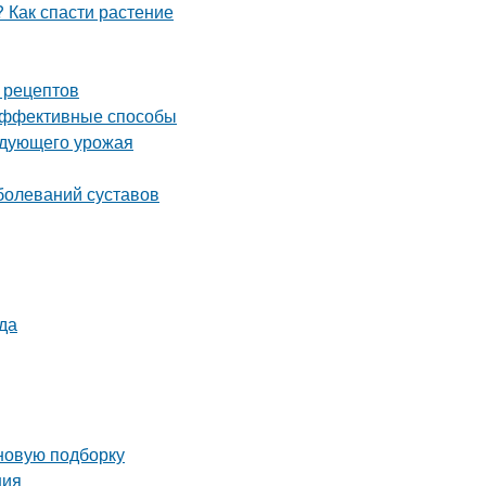
 Как спасти растение
 рецептов
 эффективные способы
ледующего урожая
болеваний суставов
да
 новую подборку
ния