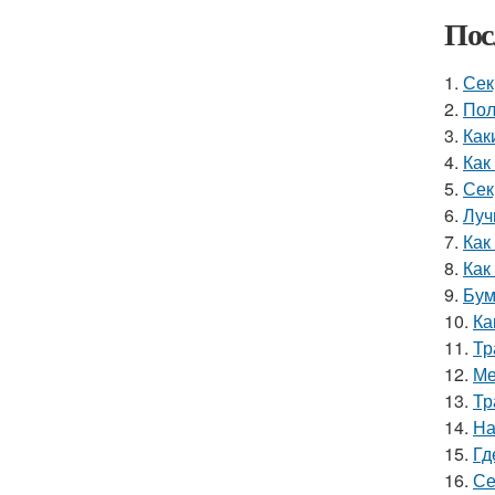
Пос
1.
Сек
2.
Пол
3.
Как
4.
Как
5.
Сек
6.
Луч
7.
Как
8.
Как
9.
Бум
10.
Ка
11.
Тр
12.
Ме
13.
Тр
14.
На
15.
Гд
16.
Се