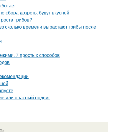
аботает
е сбора дозреть, будут вкусней
 роста грибов?
рез сколько времени вырастают грибы после
я
вежими. 7 простых способов
одов
рекомендации
ршей
апусте
ие или опасный подвиг
язь