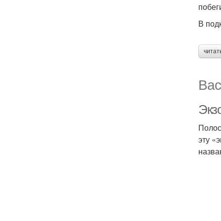
побег
В под
читат
Вас
Экз
Полос
эту «
назван