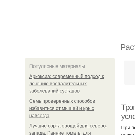
Рас
Популярные материалы
Аркоксиа: современный подход к
лечению воспалительных
заболеваний суставов
Семь проверенных способов
Тро
избавиться от мышей и крыс
усл
навсегда
Лучшие сорта овощей для северо-
При п
запада. Ранние томаты для
если 