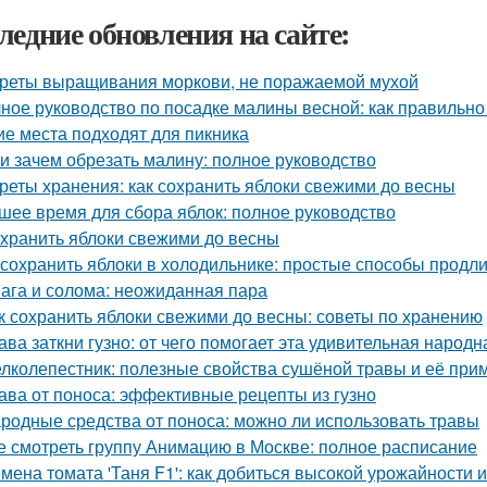
ледние обновления на сайте:
реты выращивания моркови, не поражаемой мухой
ное руководство по посадке малины весной: как правильно
ие места подходят для пикника
 и зачем обрезать малину: полное руководство
реты хранения: как сохранить яблоки свежими до весны
шее время для сбора яблок: полное руководство
 хранить яблоки свежими до весны
 сохранить яблоки в холодильнике: простые способы продл
ага и солома: неожиданная пара
к сохранить яблоки свежими до весны: советы по хранению
ава заткни гузно: от чего помогает эта удивительная народ
лколепестник: полезные свойства сушёной травы и её при
ава от поноса: эффективные рецепты из гузно
родные средства от поноса: можно ли использовать травы
е смотреть группу Анимацию в Москве: полное расписание
мена томата 'Таня F1': как добиться высокой урожайности 