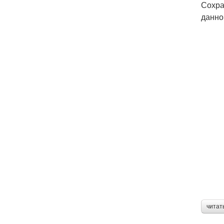
Сохра
данно
читат