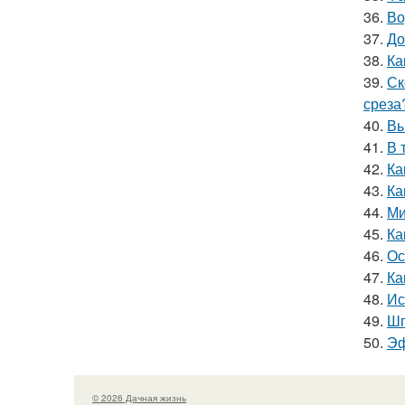
36.
Во
37.
До
38.
Ка
39.
Ск
среза
40.
Вы
41.
В 
42.
Ка
43.
Ка
44.
Ми
45.
Ка
46.
Ос
47.
Ка
48.
Ис
49.
Шп
50.
Эф
© 2026 Дачная жизнь