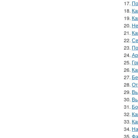
17.
По
18.
Ка
19.
Ка
20.
Не
21.
Ка
22.
Се
23.
По
24.
Ар
25.
Гр
26.
Ка
27.
Бе
28.
От
29.
Вы
30.
Вы
31.
Бо
32.
Ка
33.
Ка
34.
На
35.
Фа