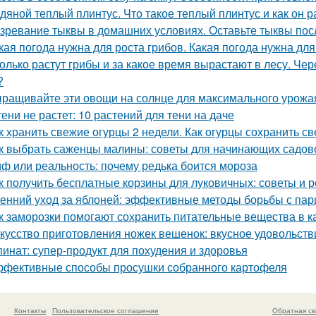
дяной теплый плинтус. Что такое теплый плинтус и как он р
зревание тыквы в домашних условиях. Оставьте тыквы посл
кая погода нужна для роста грибов. Какая погода нужна для
олько растут грибы и за какое время вырастают в лесу. Че
?
ращивайте эти овощи на солнце для максимального урожа
тени не растет: 10 растений для тени на даче
к хранить свежие огурцы 2 недели. Как огурцы сохранить с
к выбрать саженцы малины: советы для начинающих садов
ф или реальность: почему редька боится мороза
к получить бесплатные корзины для луковичных: советы и 
енний уход за яблоней: эффективные методы борьбы с па
к заморозки помогают сохранить питательные вещества в к
кусство приготовления ножек вешенок: вкусное удовольств
инат: супер-продукт для похудения и здоровья
фективные способы просушки собранного картофеля
Контакты
Пользовательское соглашение
Обратная св