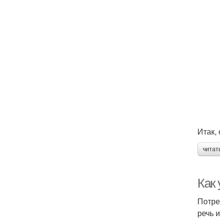
Итак,
читат
Как
Потре
речь 