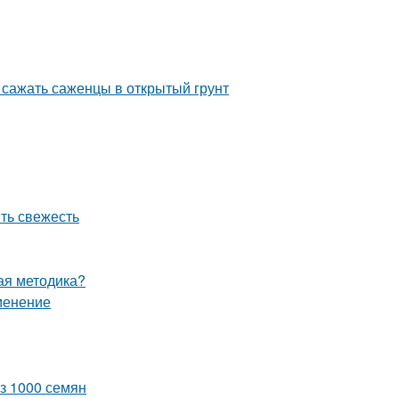
 сажать саженцы в открытый грунт
ить свежесть
ная методика?
менение
из 1000 семян