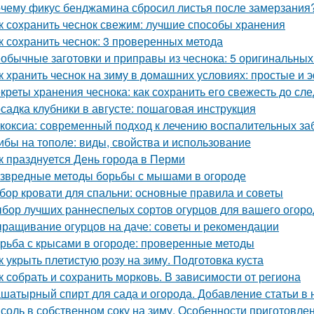
чему фикус бенджамина сбросил листья после замерзания?
к сохранить чеснок свежим: лучшие способы хранения
к сохранить чеснок: 3 проверенных метода
обычные заготовки и приправы из чеснока: 5 оригинальных
к хранить чеснок на зиму в домашних условиях: простые и
креты хранения чеснока: как сохранить его свежесть до с
садка клубники в августе: пошаговая инструкция
коксиа: современный подход к лечению воспалительных за
ибы на тополе: виды, свойства и использование
к празднуется День города в Перми
звредные методы борьбы с мышами в огороде
бор кровати для спальни: основные правила и советы
бор лучших раннеспелых сортов огурцов для вашего огоро
ращивание огурцов на даче: советы и рекомендации
рьба с крысами в огороде: проверенные методы
к укрыть плетистую розу на зиму. Подготовка куста
к собрать и сохранить морковь. В зависимости от региона
шатырный спирт для сада и огорода. Добавление статьи в
соль в собственном соку на зиму. Особенности приготовле