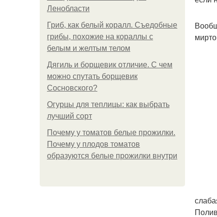
Ленобласти
Вообщ
Гриб, как белый коралл. Съедобные
мирто
грибы, похожие на кораллы с
белым и желтым телом
Дягиль и борщевик отличие. С чем
можно спутать борщевик
Сосновского?
Огурцы для теплицы: как выбрать
лучший сорт
Почему у томатов белые прожилки.
Почему у плодов томатов
образуются белые прожилки внутри
слаба
Полив