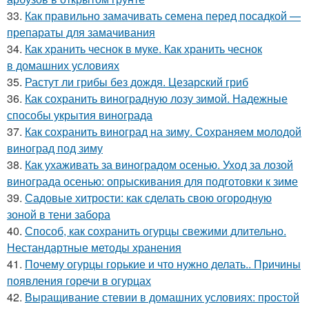
33.
Как правильно замачивать семена перед посадкой —
препараты для замачивания
34.
Как хранить чеснок в муке. Как хранить чеснок
в домашних условиях
35.
Растут ли грибы без дождя. Цезарский гриб
36.
Как сохранить виноградную лозу зимой. Надежные
способы укрытия винограда
37.
Как сохранить виноград на зиму. Сохраняем молодой
виноград под зиму
38.
Как ухаживать за виноградом осенью. Уход за лозой
винограда осенью: опрыскивания для подготовки к зиме
39.
Садовые хитрости: как сделать свою огородную
зоной в тени забора
40.
Способ, как сохранить огурцы свежими длительно.
Нестандартные методы хранения
41.
Почему огурцы горькие и что нужно делать.. Причины
появления горечи в огурцах
42.
Выращивание стевии в домашних условиях: простой