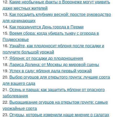
12.
Какие необычные факты о Воронеже могут удивить
даже местных жителей
13.
Как посадить клубнику весной: простое руководство
для начинающих
14.
Как празднуется День города в Перми
15.
Время сбора: когда убирать тыкву с огорода в
Подмосковье
16.
Узнайте, как плодоносит яблоня после посадки и
получите большой урожай
17.
Яблоня: от посадки до плодоношения
18.
Лариса Долина: от Москвы до мировой сцены
19.
Успех в саду: яблоня дала первый урожай
20.
Выбор огурцов для открытого грунта: лучшие сорта
для вашего сада
21.
Осень и парша: как защитить яблони от опасного
заболевания
22.
Выращивание огурцов на открытом грунте: самые
урожайные сорта
23.
Огурцы, которые изменили наше мнение о салатах