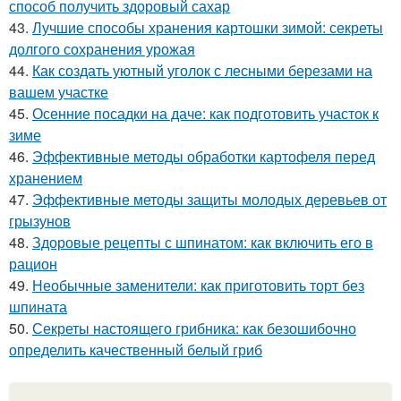
способ получить здоровый сахар
43.
Лучшие способы хранения картошки зимой: секреты
долгого сохранения урожая
44.
Как создать уютный уголок с лесными березами на
вашем участке
45.
Осенние посадки на даче: как подготовить участок к
зиме
46.
Эффективные методы обработки картофеля перед
хранением
47.
Эффективные методы защиты молодых деревьев от
грызунов
48.
Здоровые рецепты с шпинатом: как включить его в
рацион
49.
Необычные заменители: как приготовить торт без
шпината
50.
Секреты настоящего грибника: как безошибочно
определить качественный белый гриб