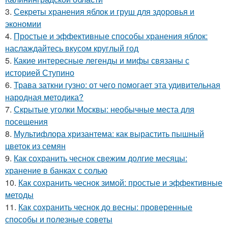
3.
Секреты хранения яблок и груш для здоровья и
экономии
4.
Простые и эффективные способы хранения яблок:
наслаждайтесь вкусом круглый год
5.
Какие интересные легенды и мифы связаны с
историей Ступино
6.
Трава заткни гузно: от чего помогает эта удивительная
народная методика?
7.
Скрытые уголки Москвы: необычные места для
посещения
8.
Мультифлора хризантема: как вырастить пышный
цветок из семян
9.
Как сохранить чеснок свежим долгие месяцы:
хранение в банках с солью
10.
Как сохранить чеснок зимой: простые и эффективные
методы
11.
Как сохранить чеснок до весны: проверенные
способы и полезные советы