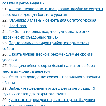
советы и рекомендации
21.
Финская технология выращивания клубники: секреты
высоких грядок для богатого урожая
22.
Клубника: 3 главных секрета для богатого урожая
23.
Headlines:
24.
Грибы на тополях: все, что нужно знать о этих
экзотических съедобных грибах
25.
Под тополями: 5 видов грибов, которые стоит
собрать
26.
Сажать яблони весной: рекомендуемые сроки и
условия
27.
Посадила яблоню сорта белый налив: от выбора
места до ухода за деревом
28.
Успех в садоводстве: секреты правильного посадки
яблони
29.
Выберите идеальный огурец для своего сада: 15
лучших сортов для открытого грунта
30.
Кустовые огурцы для открытого грунта: 6 лучших
сортов для вашего сада