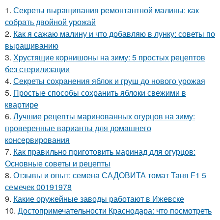
1.
Секреты выращивания ремонтантной малины: как
собрать двойной урожай
2.
Как я сажаю малину и что добавляю в лунку: советы по
выращиванию
3.
Хрустящие корнишоны на зиму: 5 простых рецептов
без стерилизации
4.
Секреты сохранения яблок и груш до нового урожая
5.
Простые способы сохранить яблоки свежими в
квартире
6.
Лучшие рецепты маринованных огурцов на зиму:
проверенные варианты для домашнего
консервирования
7.
Как правильно приготовить маринад для огурцов:
Основные советы и рецепты
8.
Отзывы и опыт: семена САДОВИТА томат Таня F1 5
семечек 00191978
9.
Какие оружейные заводы работают в Ижевске
10.
Достопримечательности Краснодара: что посмотреть