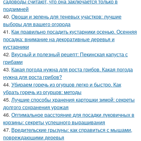
садоводы считают, что она заключается только в
подзимней
40.
Овощи и зелень для теневых участков: лучшие
выборы для вашего огорода
41.
Как правильно посадить кустарники осенью. Осенняя
посадка: внимание на декоративные деревья и
кустарники
42.
Вкусный и полезный рецепт: Пекинская капуста с
грибами
43.
Какая погода нужна для роста грибов. Какая погода
нужна для роста грибов?
44.
Убираем горечь из огурцов легко и быстро. Как
убрать горечь из огурцов: методы
45.
Лучшие способы хранения картошки зимой: секреты
долгого сохранения урожая
46.
Оптимальное расстояние для посадки луковичных в
корзины: секреты успешного выращивания
47.
Вредительские грызуны: как справиться с мышами,
повреждающими деревья