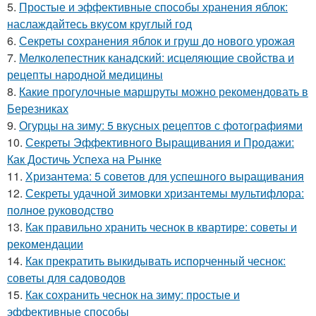
5.
Простые и эффективные способы хранения яблок:
наслаждайтесь вкусом круглый год
6.
Секреты сохранения яблок и груш до нового урожая
7.
Мелколепестник канадский: исцеляющие свойства и
рецепты народной медицины
8.
Какие прогулочные маршруты можно рекомендовать в
Березниках
9.
Огурцы на зиму: 5 вкусных рецептов с фотографиями
10.
Секреты Эффективного Выращивания и Продажи:
Как Достичь Успеха на Рынке
11.
Хризантема: 5 советов для успешного выращивания
12.
Секреты удачной зимовки хризантемы мультифлора:
полное руководство
13.
Как правильно хранить чеснок в квартире: советы и
рекомендации
14.
Как прекратить выкидывать испорченный чеснок:
советы для садоводов
15.
Как сохранить чеснок на зиму: простые и
эффективные способы