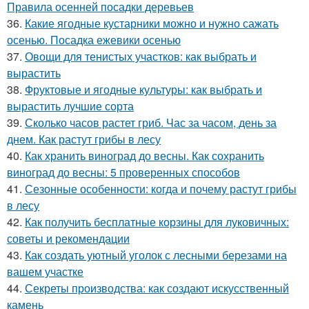
Правила осенней посадки деревьев
36.
Какие ягодные кустарники можно и нужно сажать
осенью. Посадка ежевики осенью
37.
Овощи для тенистых участков: как выбрать и
вырастить
38.
Фруктовые и ягодные культуры: как выбрать и
вырастить лучшие сорта
39.
Сколько часов растет гриб. Час за часом, день за
днем. Как растут грибы в лесу
40.
Как хранить виноград до весны. Как сохранить
виноград до весны: 5 проверенных способов
41.
Сезонные особенности: когда и почему растут грибы
в лесу
42.
Как получить бесплатные корзины для луковичных:
советы и рекомендации
43.
Как создать уютный уголок с лесными березами на
вашем участке
44.
Секреты производства: как создают искусственный
камень