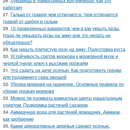
26.
Луковицы в прикопанных контейнерах: как это
работает
27.
Галька от гравия чем отличается. Чем отличается
гравий от щебня и гальки
28.
10 проверенных вариантов чем и как укрыть розы.
Надо ли укрывать розы на зиму или это делать не
обязательно?
29.
Как укрыть плетистую розу на зиму. Подготовка куста
30.
Устойчивость сортов моркови к морковной мухе и
черной гнили: ключ к высоким урожаям
31.
Что садить на даче осенью. Как подготовить грядки
для подзимнего сева овощей
32.
Уборка моркови на хранение. Основные правила по
уборки урожая моркови
33.
Можно ли поливать комнатные цветы нашатырным
спиртом. Подкормка растений сахаром
34.
Аммиачная вода для растений домашних. Аммиак,
как удобрение
35.
Какие декоративные деревья сажают осенью.