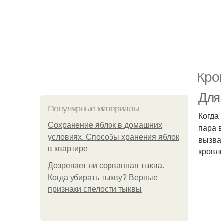
Кро
Для
Популярные материалы
Когда
Сохранение яблок в домашних
пара 
условиях. Способы хранения яблок
вызва
в квартире
кровл
Дозревает ли сорванная тыква.
Когда убирать тыкву? Верные
признаки спелости тыквы