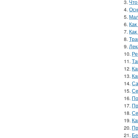
3.
Что
4.
Осн
5.
Мал
6.
Как
7.
Как
8.
Тра
9.
Лек
10.
Ре
11.
Та
12.
Ка
13.
Ка
14.
Са
15.
Се
16.
По
17.
Пр
18.
Се
19.
Ка
20.
Пр
21.
Бе