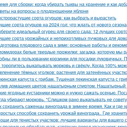
емя для сборки: когда убирать тыквы на хранение и как доб
веты на вопросы о плодоношении яблони
строрастущие сорта огурцов: как выбрать и вырастить
чшие сорта огурцов на 2024 год: что ждать от нового сезона
берите идеальный огурец для своего сада: 12 лучших сорто
чшие сорта урожайных и неприхотливых пучковых для дом
дготовка плодового сада к зиме: основные работы и реком
помидорах белые твердые прожилки: загадка, которую мы р
обны ли в пользовании корзинки для посадки луковичных. 
 торопитесь выкапывать морковь и свёклу. Когда 100% мож
еленение тёмных уголков: растения для затенённых участк
кинская капуста с грибам. Тушеная пекинская капуста с гри
лив домашних цветов нашатырным спиртом. Нашатырный с
кие ягодные кустарники можно и нужно сажать осенью. Пос
гда убирают морковь. "Слишком рано выкапывать не совету
к сохранить саженцы винограда в зимнее время. Как и где 
простых способов сохранить урожай винограда.. Где хранит
ощи для тенистых участков: лучшие варианты для вашего 
к правильно обрабатывать картошку перед хранением: мою