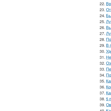
22.
Вр
23.
От
24.
Бы
25.
Лу
26.
Вы
27.
Лу
28.
По
29.
В 
30.
Уд
31.
Не
32.
Оз
33.
Пе
34.
По
35.
Ка
36.
Ко
37.
Ка
38.
5 
39.
Ов
40.
Ка