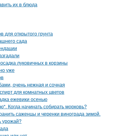
авить их в блюда
в для открытого грунта
ашнего сада
ендации
азгадали
Посадка луковичных в корзины
но уже
ов
бами, очень нежная и сочная
пирт для комнатных цветов
адка ежевики осенью
ю". Когда начинать собирать морковь?
хранить саженцы и черенки винограда зимой.
ь урожай?
сада
щие или нет