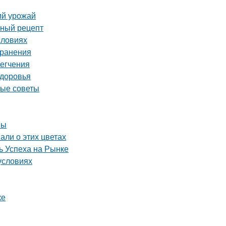
ий урожай
сный рецепт
словиях
хранения
легчения
здоровья
ные советы
вы
али о этих цветах
 Успеха на Рынке
условиях
ке