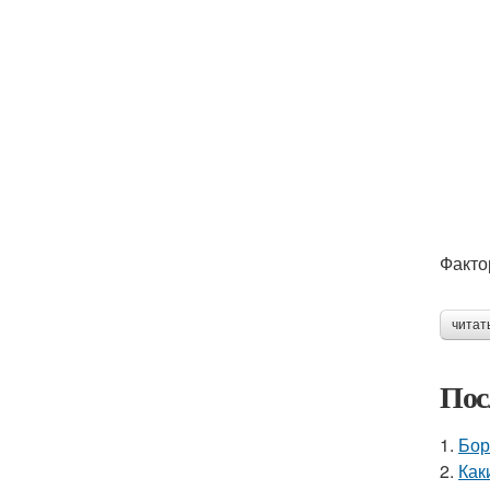
Факто
читат
Пос
1.
Бор
2.
Как