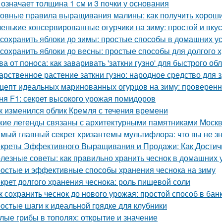
 означает толщина 1 см и 3 почки у основания
овные правила выращивания малины: как получить хорош
енькие консервированные огурчики на зиму: простой и вку
 сохранить яблоки до зимы: простые способы в домашних у
 сохранить яблоки до весны: простые способы для долгого 
ва от поноса: как заваривать 'заткни гузно' для быстрого об
арственное растение заткни гузно: народное средство для 
цепт идеальных маринованных огурцов на зиму: проверен
ня F1: секрет высокого урожая помидоров
к изменился облик Кремля с течения времени
кие легенды связаны с архитектурными памятниками Моск
мый главный секрет хризантемы мультифлора: что вы не зн
креты Эффективного Выращивания и Продажи: Как Достичь
лезные советы: как правильно хранить чеснок в домашних 
остые и эффективные способы хранения чеснока на зиму
крет долгого хранения чеснока: роль пищевой соли
к сохранить чеснок до нового урожая: простой способ в бан
остые шаги к идеальной грядке для клубники
лые грибы в тополях: открытие и значение