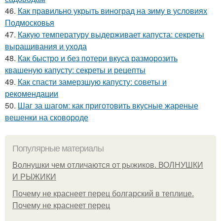
46.
Как правильно укрыть виноград на зиму в условиях
Подмосковья
47.
Какую температуру выдерживает капуста: секреты
выращивания и ухода
48.
Как быстро и без потери вкуса разморозить
квашеную капусту: секреты и рецепты
49.
Как спасти замерзшую капусту: советы и
рекомендации
50.
Шаг за шагом: как приготовить вкусные жареные
вешенки на сковороде
Популярные материалы
Волнушки чем отличаются от рыжиков. ВОЛНУШКИ
И РЫЖИКИ
Почему не краснеет перец болгарский в теплице.
Почему не краснеет перец