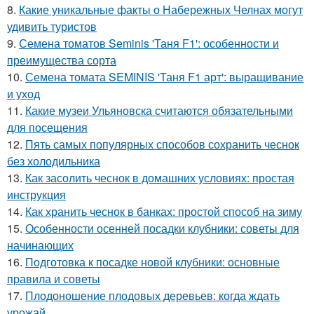
8.
Какие уникальные факты о Набережных Челнах могут
удивить туристов
9.
Семена томатов Seminis 'Таня F1': особенности и
преимущества сорта
10.
Семена томата SEMINIS 'Таня F1 арт': выращивание
и уход
11.
Какие музеи Ульяновска считаются обязательными
для посещения
12.
Пять самых популярных способов сохранить чеснок
без холодильника
13.
Как засолить чеснок в домашних условиях: простая
инструкция
14.
Как хранить чеснок в банках: простой способ на зиму
15.
Особенности осенней посадки клубники: советы для
начинающих
16.
Подготовка к посадке новой клубники: основные
правила и советы
17.
Плодоношение плодовых деревьев: когда ждать
урожай