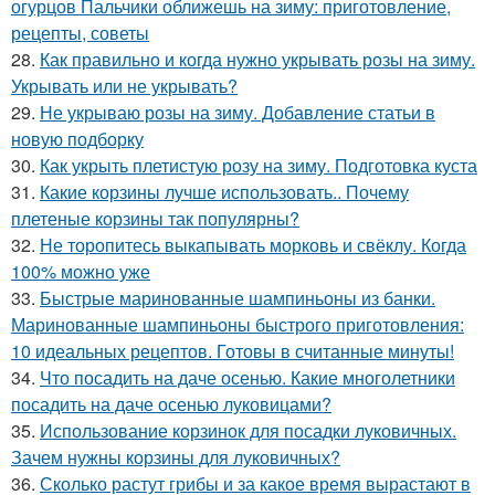
огурцов Пальчики оближешь на зиму: приготовление,
рецепты, советы
28.
Как правильно и когда нужно укрывать розы на зиму.
Укрывать или не укрывать?
29.
Не укрываю розы на зиму. Добавление статьи в
новую подборку
30.
Как укрыть плетистую розу на зиму. Подготовка куста
31.
Какие корзины лучше использовать.. Почему
плетеные корзины так популярны?
32.
Не торопитесь выкапывать морковь и свёклу. Когда
100% можно уже
33.
Быстрые маринованные шампиньоны из банки.
Маринованные шампиньоны быстрого приготовления:
10 идеальных рецептов. Готовы в считанные минуты!
34.
Что посадить на даче осенью. Какие многолетники
посадить на даче осенью луковицами?
35.
Использование корзинок для посадки луковичных.
Зачем нужны корзины для луковичных?
36.
Сколько растут грибы и за какое время вырастают в